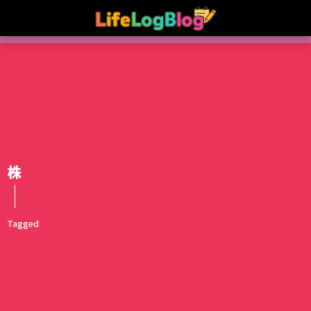
株
Tagged