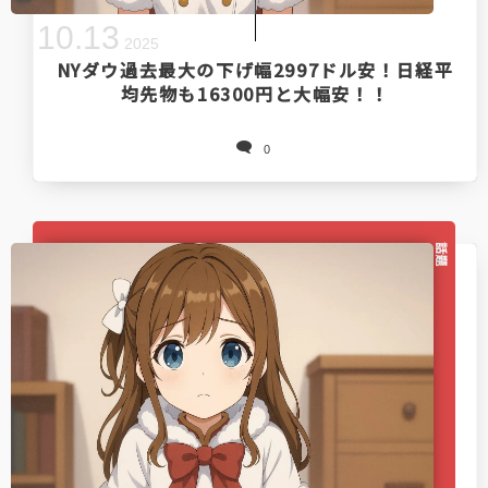
10
.
13
2025
NYダウ過去最大の下げ幅2997ドル安！日経平
均先物も16300円と大幅安！！
0
話題