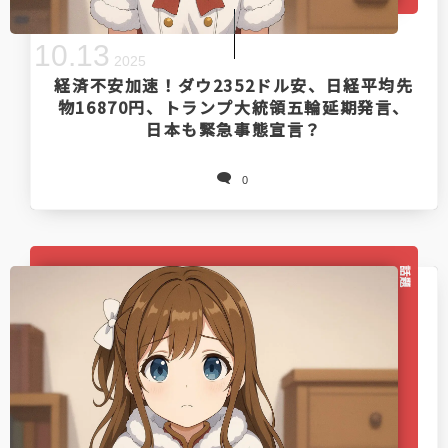
10
.
13
2025
経済不安加速！ダウ2352ドル安、日経平均先
物16870円、トランプ大統領五輪延期発言、
日本も緊急事態宣言？
0
話題