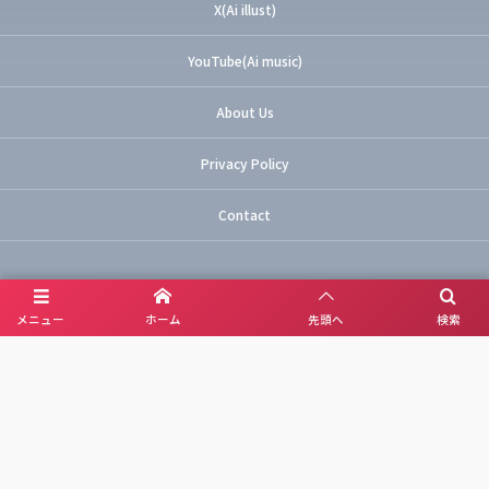
X(Ai illust)
YouTube(Ai music)
About Us
Privacy Policy
Contact
メニュー
ホーム
先頭へ
検索