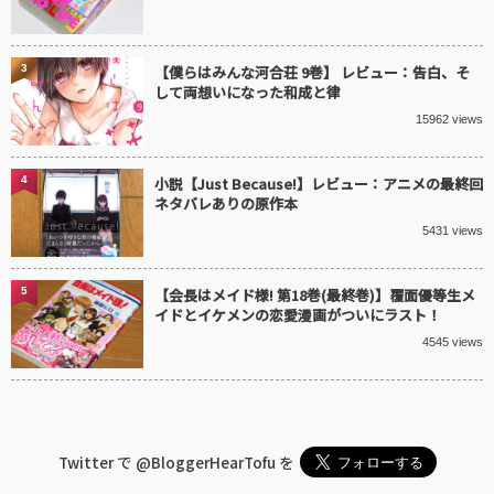
3
【僕らはみんな河合荘 9巻】 レビュー：告白、そ
して両想いになった和成と律
15962 views
4
小説【Just Because!】レビュー：アニメの最終回
ネタバレありの原作本
5431 views
5
【会長はメイド様! 第18巻(最終巻)】覆面優等生メ
イドとイケメンの恋愛漫画がついにラスト！
4545 views
Twitter で
@BloggerHearTofu
を