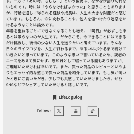
す。一方で「あの時、もしも…」という後悔は、なかなか割り切れな
いものです。時には「やらなければよかった」と思うこともあります
が、行動を通じて得られる経験や成長は、人生の大きな財産だと感じ
ています。もちろん、命に関わることや、他人を傷つけたり迷惑をか
けるようなことは論外です。
年齢を重ねるごとにできなくなることも増え、「明日」が必ずしも来
るとは限らないのが人生です。だからこそ、今できることにはできる
だけ挑戦し、後悔の少ない人生を送りたいと考えています。そんな
日々のライフログを、人生が終わるまで、あるいはボケるまで続けて
いきたいと思っています。このような思いで書いているため、読者の
ニーズをあえて気にせず、忘却録として綴っている面もありますが、
ご理解いただければ幸いです。また、買った商品のレビューというよ
りもエッセイ的な感じで買った商品を紹介しています。もし気が向い
たときにご覧いただき、少しでも共感していただけましたら、ぜひ
SNSなどでシェアしていただけると嬉しいです。
LifeLogBlog
Follow :