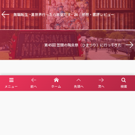
無職転生 ~異世界行ったら本気だす~ 26｜感想・書評レビュー
第45回 笠間の陶炎祭（ひまつり）に行ってきた
メニュー
前へ
ホーム
先頭へ
次へ
検索
X(Ai illust)
YouTube(Ai music)