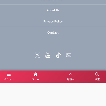
About Us
Privacy Policy
Contact
メニュー
ホーム
先頭へ
検索
©
2025 - 2026
LifeLogBlog. ALL RIGHTS RESERVED.