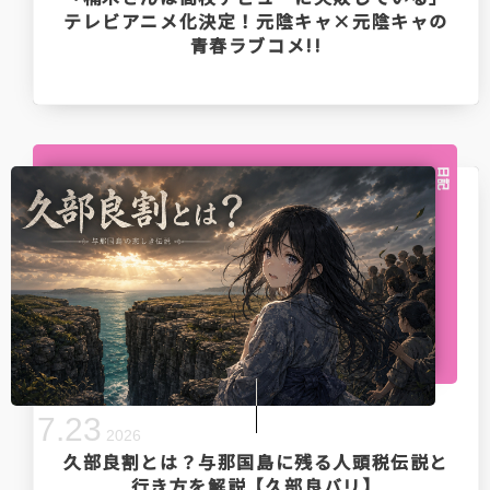
テレビアニメ化決定！元陰キャ×元陰キャの
青春ラブコメ!!
日記
7
.
23
2026
久部良割とは？与那国島に残る人頭税伝説と
行き方を解説【久部良バリ】