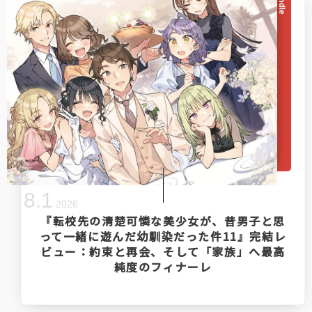
Kindle
8
.
1
2026
『転校先の清楚可憐な美少女が、昔男子と思
って一緒に遊んだ幼馴染だった件11』完結レ
ビュー：約束と再会、そして「家族」へ最高
純度のフィナーレ