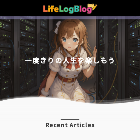
一
度
き
り
の
人
生
を
楽
し
も
う
Recent Articles