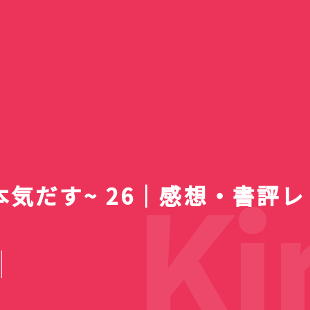
一覧】
ァン
レビ新番
e 4 ライ
デン「春
等生 メ
2個98
TVアニメ『綺麗にしてもら
【2026夏ア
送スケジ
・使用感
｜バラに
(12)
・キホー
Google動画生成AI「Veo
えますか。』第7話も風呂
Bose QuietComfort
【2026年8月】ラノベ新
『明日ちゃんのセーラー
5日の疲れが
アニメ『綺麗
Nothing pho
一覧！全作品
スト・注
対応の最
の隠れ家
婚の最終
！体育館
セールが
2」を使って試しに動画作
あり！SNSのお話も微妙に
Ultra Earbuds（第2世
ACN ラムセス大王展 ファ
刊・発売予定一覧｜発売日
服』第87話でガチ百合のキ
100円ショップで「チロル
けないでしょ
ますか。』6
用に安価な手
国立昭和記念
名・アーティ
妃教育から逃
100円ショ
】
すぎ
マス
ってみた。
色気あり
代）購入
ラオたちの黄金
順＆レーベル別完全ガイド
スしたい宣言
チョコ」4個購入
AI】
外着替えに大
購入
散歩
まとめ
終回を迎える
ップス 金の
Kin
本気だす~ 26｜感想・書評レ