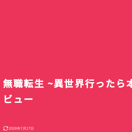
【2026年秋アニメ
リズム ハンディフ
10月放送開始のテ
Silky Wind Mobil
滝ノ入ローズガー
続・魔法科高校の劣
スキットルズを激安
組完全まとめ｜放
トグレーの口コミ
のバラまつり」へ
イジアン・カンパニー
円でゲット｜ドン
ュール・声優キャ
レビュー｜3way
囲まれた毛呂山町
｜達也と深雪が結
アオのハコ最終回
テの賞味期限間近
目作品【最新更新
新2026年モデル
バラ園
回！？
でキスとか積極的
神コスパだった話
メリークリス
無職転生 ~異世界行ったら
ビュー
2026年7月17日