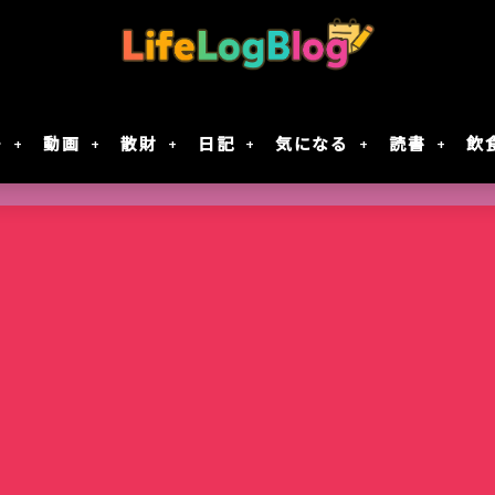
モ
動画
散財
日記
気になる
読書
飲
Google Geminiの動画生成AI「Veo 2」で
「楠木さんは高校デビューに失敗している」テ
7月30日Google規約変更！自分の画像データがG
レジスタ! 第21話レビュー｜これで恋してい
作成してみた
決定！元陰キャ×元陰キャの青春ラブコメ!!
に使用されない方法
ない
智光山公園のバラ園が見頃！春バラを写真で
Keychron｢Nape Pro｣届いた
窯出しプリンのパフェ