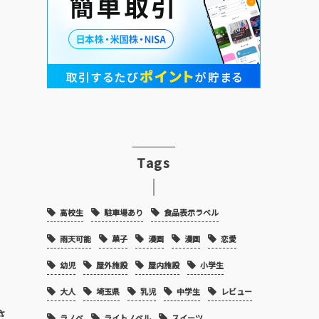
Tags
高校生
駐車場あり
食品表示ラベル
雨天可能
菓子
漫画
漫画
恋愛
幼児
屋外施設
屋内施設
小学生
大人
埼玉県
乳児
中学生
レビュー
さ
ラノベ
ライトノベル
スイーツ