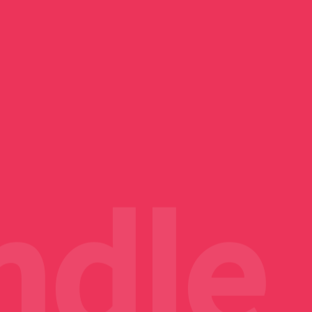
ニメ】主題歌
ソニー、PS5新作ゲームの
2日でとれるわ
にしてもらえ
ne 3A Lite
のOP・ED曲
TVアニメ『綺麗にしてもら
Nothing Phone (3a) Lite
物理ディスク生産を2028
う【画像生成
話は風呂に野
帳型ケースを
公園へ秋の夜
スト・発売日
げたい私｜最
プで『ポテトチ
ChatGPTで漫画と画像AI
えますか』毎話麗しい姿見
楽天モバイル限定カラー
ほったらかし温泉へ行って
年1月に完全終了 デジタ
トニカクカワイイ 第322話
日邦製菓 ミルクキャラメル
サービス回
コンソメ』購入
生成
せてくれるヒロイン
「レッド」購入
きた
ル版へ完全移行
夫婦で青姦？
1Kg購入
dle