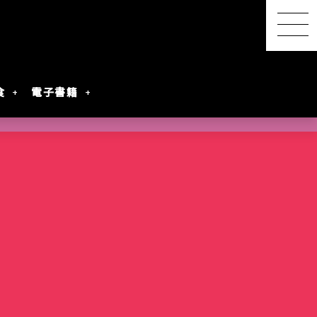
食
電子書籍
【感想レポ】アニメ映画
『君と花火と約束と』を映
画館で観てきた ― 長岡の
SwitchBot スマートデイ
【2026年8月最新】漫画・
『明日ちゃんのセーラー
港屋 南紀白浜銘菓 柚もな
水着女性動画を
レビアニメ化
oogleのAI
ないとは言わせ
PixVerseを無料で試してみ
夜空に咲く、81年越しの約
リーステーション｜天気予
第45回 笠間の陶炎祭（ひ
コミック発売予定一覧｜発
服』第88話でついに訪れた
か（ゆずもなか）12個入
めぐる散策記
た
束
報の精度はもう一歩
まつり）に行ってきた
売日順・全作品＆注目作
言葉を超えたあの瞬間
購入