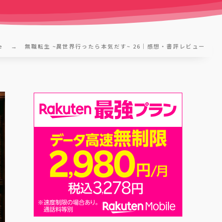
e
無職転生 ~異世界行ったら本気だす~ 26｜感想・書評レビュー