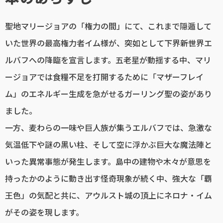
聖地マリージョアの「権力の間」にて、これまで隠遁して
いた世界の最高権力者イム様が、突如として下界――新世界エ
ルバフへの降臨を宣言します。五老星が動揺する中、マリ
ージョアでは食糧不足を打開するために「マザーフレイ
ム」のエネルギー生成を急がせるガーリング聖の姿があり
ました。
一方、麦わらの一味や巨人族が集うエルバフでは、急激な
気温低下や謎の黒い柱、そして空に浮かぶ巨大な魔法陣と
いった異常事態が発生します。島中の建物や木々が意思を
持ったかのように動き出す怪奇現象が続く中、強大な「覇
王色」の気配と共に、アウルスト城の頂上にネロナ・イム
がその姿を現します。