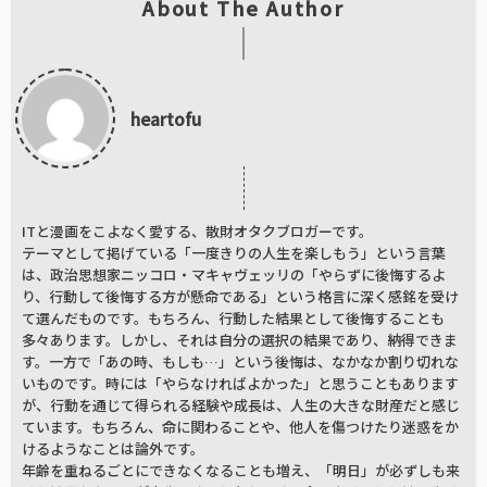
About The Author
heartofu
ITと漫画をこよなく愛する、散財オタクブロガーです。
テーマとして掲げている「一度きりの人生を楽しもう」という言葉
は、政治思想家ニッコロ・マキャヴェッリの「やらずに後悔するよ
り、行動して後悔する方が懸命である」という格言に深く感銘を受け
て選んだものです。もちろん、行動した結果として後悔することも
多々あります。しかし、それは自分の選択の結果であり、納得できま
す。一方で「あの時、もしも…」という後悔は、なかなか割り切れな
いものです。時には「やらなければよかった」と思うこともあります
が、行動を通じて得られる経験や成長は、人生の大きな財産だと感じ
ています。もちろん、命に関わることや、他人を傷つけたり迷惑をか
けるようなことは論外です。
年齢を重ねるごとにできなくなることも増え、「明日」が必ずしも来