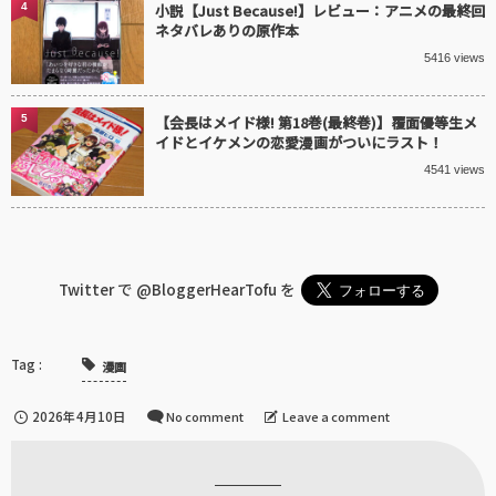
4
小説【Just Because!】レビュー：アニメの最終回
ネタバレありの原作本
5416 views
5
【会長はメイド様! 第18巻(最終巻)】覆面優等生メ
イドとイケメンの恋愛漫画がついにラスト！
4541 views
Twitter で
@BloggerHearTofu
を
漫画
2026年4月10日
No comment
Leave a comment