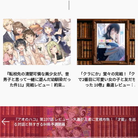
『転校先の清楚可憐な美少女が、昔
「クラにか」堂々の完結！『ク
男子と思って一緒に遊んだ幼馴染だっ
で2番目に可愛い女の子と友だち
た件11』完結レビュー：約束...
った 10巻』最速レビュー：...
『アオのハコ』第237話 レビュー：大喜が王者に宣戦布告！「才能」を巡
る対話と熱すぎるIH県予選開幕