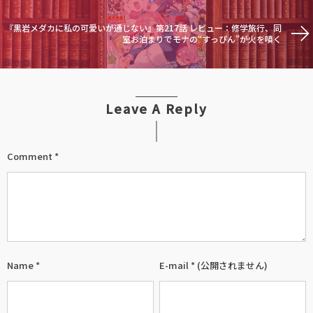
『黒岩メダカに私の可愛いが通じない』第217話 レビュー：修学旅行、同
室お泊まりでモナの“すっぴん”が火を噴く
Leave A Reply
Comment
*
Name
*
E-mail
*
(公開されません)