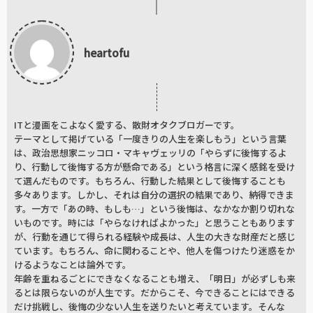
heartofu
ITと漫画をこよなく愛する、散財オタクブロガーです。
テーマとして掲げている「一度きりの人生を楽しもう」という言葉
は、政治思想家ニッコロ・マキャヴェッリの「やらずに後悔するよ
り、行動して後悔する方が懸命である」という格言に深く感銘を受け
て選んだものです。もちろん、行動した結果として後悔することも
多々あります。しかし、それは自分の選択の結果であり、納得できま
す。一方で「あの時、もしも…」という後悔は、なかなか割り切れな
いものです。時には「やらなければよかった」と思うこともあります
が、行動を通じて得られる経験や成長は、人生の大きな財産だと感じ
ています。もちろん、命に関わることや、他人を傷つけたり迷惑をか
けるようなことは論外です。
年齢を重ねるごとにできなくなることも増え、「明日」が必ずしも来
るとは限らないのが人生です。だからこそ、今できることにはできる
だけ挑戦し、後悔の少ない人生を送りたいと考えています。そんな