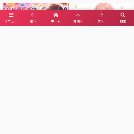
メニュー
前へ
ホーム
先頭へ
次へ
検索
【2026年秋アニメ一覧】10月放送開
「楠木さんは高校デビューに失
始のテレビ新番組完全まとめ｜放送
ている」テレビアニメ化決定！
スケジュール・声優キャス...
キャ×元陰キャの青春ラブコメ!
ブルーアーカイブ「ユウカ（体操服）」1/7スケールフィギュア！ブルマ姿
の健康美が眩しい最強の逸品
Googleアドセンスでシンガポール税務情報の申請方法