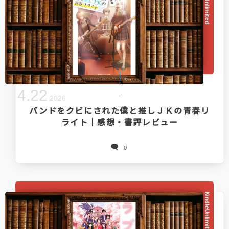
KindleUnlimited
4
.
22
2026
バンドをクビにされた僕と推しＪＫの青春リ
ライト｜感想・書評レビュー
0
KindleUnlimited