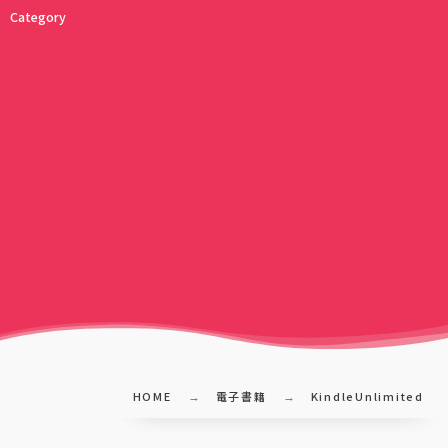
Category
HOME
電子書籍
KindleUnlimited