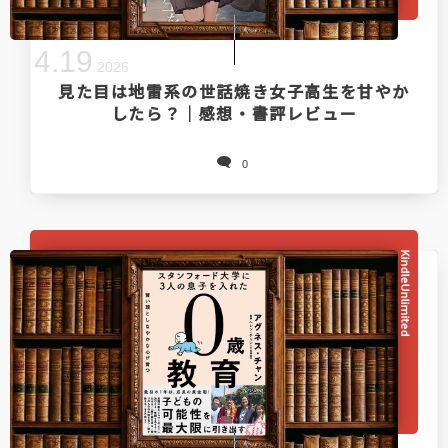
4
.
19
2026
見た目は地雷系の世話焼き女子高生を甘やか
したら？｜感想・書評レビュー
0
KindleUnlimited