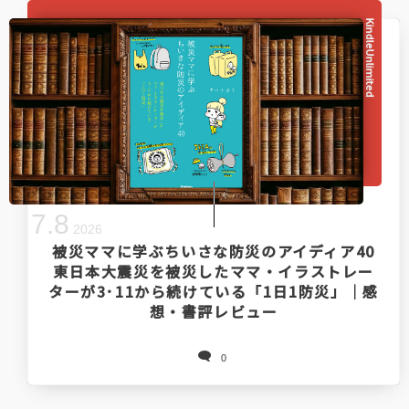
KindleUnlimited
7
.
8
2026
被災ママに学ぶちいさな防災のアイディア40
東日本大震災を被災したママ・イラストレー
ターが3･11から続けている「1日1防災」｜感
想・書評レビュー
0