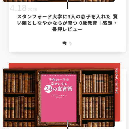
4
.
18
2026
スタンフォード大学に3人の息子を入れた 賢
い頭としなやかな心が育つ 0歳教育｜感想・
書評レビュー
0
KindleUnlimited