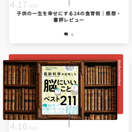
4
.
17
2026
子供の一生を幸せにする24の食育術｜感想・
書評レビュー
0
KindleUnlimited
4
.
16
2026