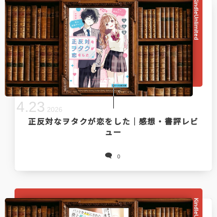
KindleUnlimited
4
.
23
2026
正反対なヲタクが恋をした｜感想・書評レビ
ュー
0