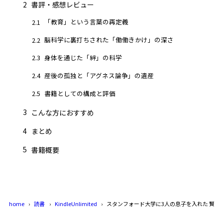
2
書評・感想レビュー
「教育」という言葉の再定義
2.1
脳科学に裏打ちされた「働働きかけ」の深さ
2.2
身体を通じた「絆」の科学
2.3
産後の孤独と「アグネス論争」の遺産
2.4
書籍としての構成と評価
2.5
3
こんな方におすすめ
4
まとめ
5
書籍概要
home
読書
KindleUnlimited
スタンフォード大学に3人の息子を入れた 賢い