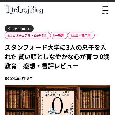
目次
MENU
KindleUnlimited
1
本のあらすじ
#スピリチュアル・自己啓発
#一般書
#生活・実用書
2
書評・感想レビュー
スタンフォード大学に3人の息子を入
「教育」という言葉の再定義
2.1
れた 賢い頭としなやかな心が育つ 0歳
脳科学に裏打ちされた「働働きかけ」の深さ
2.2
教育｜感想・書評レビュー
身体を通じた「絆」の科学
2.3
産後の孤独と「アグネス論争」の遺産
2.4
2026年4月18日
書籍としての構成と評価
2.5
3
こんな方におすすめ
4
まとめ