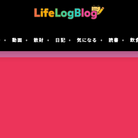
モ
動画
散財
日記
気になる
読書
飲
Google Geminiの動画生成AI「Veo 2」で
「楠木さんは高校デビューに失敗している」テ
7月30日Google規約変更！自分の画像データがG
レジスタ! 第21話レビュー｜これで恋してい
作成してみた
決定！元陰キャ×元陰キャの青春ラブコメ!!
に使用されない方法
ない
智光山公園のバラ園が見頃！春バラを写真で
Keychron｢Nape Pro｣届いた
窯出しプリンのパフェ