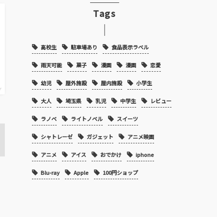
Tags
高校生
駐車場あり
食品表示ラベル
雨天可能
菓子
漫画
漫画
恋愛
幼児
屋外施設
屋内施設
小学生
プ
大人
埼玉県
乳児
中学生
レビュー
ラノベ
ライトノベル
スイーツ
シャトレーゼ
ガジェット
アニメ映画
アニメ
アイス
おでかけ
iphone
Blu-ray
Apple
100円ショップ