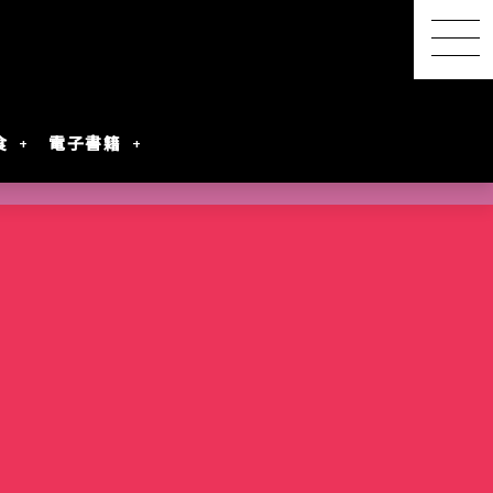
食
電子書籍
【感想レポ】アニメ映画
『君と花火と約束と』を映
画館で観てきた ― 長岡の
SwitchBot スマートデイ
【2026年8月最新】漫画・
『明日ちゃんのセーラー
港屋 南紀白浜銘菓 柚もな
水着女性動画を
レビアニメ化
oogleのAI
ないとは言わせ
PixVerseを無料で試してみ
夜空に咲く、81年越しの約
リーステーション｜天気予
第45回 笠間の陶炎祭（ひ
コミック発売予定一覧｜発
服』第88話でついに訪れた
か（ゆずもなか）12個入
めぐる散策記
た
束
報の精度はもう一歩
まつり）に行ってきた
売日順・全作品＆注目作
言葉を超えたあの瞬間
購入