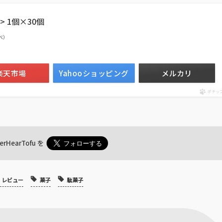
 1個×30個
調べ）
楽天市場
Yahooショッピング
メルカリ
ポチッ
erHearTofu
を
レビュー
菓子
駄菓子