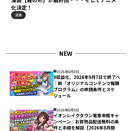
化決定！
漫画
NEW
2026年8月8日
X収益化、2026年9月7日で終了へ
｜新『オリジナルコンテンツ報酬
プログラム』の申請条件とスケ
ジュール
2026年8月8日
イオンレイクタウン電車来館キャ
ンペーン｜お買物品配送無料の条
件と手順を解説【2026年8月開