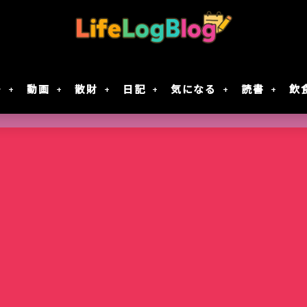
モ
動画
散財
日記
気になる
読書
飲
Google Geminiの動画生成AI「Veo 2」で
「楠木さんは高校デビューに失敗している」テ
7月30日Google規約変更！自分の画像データがG
レジスタ! 第21話レビュー｜これで恋してい
作成してみた
決定！元陰キャ×元陰キャの青春ラブコメ!!
に使用されない方法
ない
智光山公園のバラ園が見頃！春バラを写真で
Keychron｢Nape Pro｣届いた
窯出しプリンのパフェ