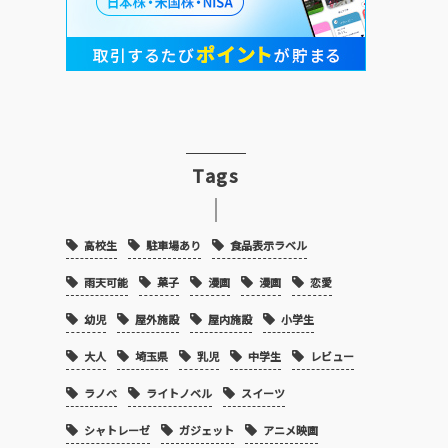
Tags
高校生
駐車場あり
食品表示ラベル
雨天可能
菓子
漫画
漫画
恋愛
幼児
屋外施設
屋内施設
小学生
大人
埼玉県
乳児
中学生
レビュー
ラノベ
ライトノベル
スイーツ
シャトレーゼ
ガジェット
アニメ映画