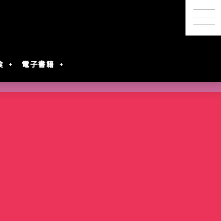
食
電子書籍
【感想レポ】アニメ映画
『君と花火と約束と』を映
画館で観てきた ― 長岡の
SwitchBot スマートデイ
【2026年8月最新】漫画・
『明日ちゃんのセーラー
港屋 南紀白浜銘菓 柚もな
水着女性動画を
レビアニメ化
oogleのAI
ないとは言わせ
PixVerseを無料で試してみ
夜空に咲く、81年越しの約
リーステーション｜天気予
第45回 笠間の陶炎祭（ひ
コミック発売予定一覧｜発
服』第88話でついに訪れた
か（ゆずもなか）12個入
めぐる散策記
た
束
報の精度はもう一歩
まつり）に行ってきた
売日順・全作品＆注目作
言葉を超えたあの瞬間
購入