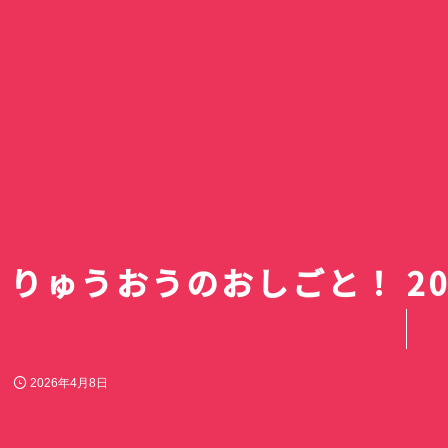
【2026年秋アニメ
リズム ハンディフ
10月放送開始のテ
Silky Wind Mobil
滝ノ入ローズガー
続・魔法科高校の劣
スキットルズを激安
組完全まとめ｜放
トグレーの口コミ
のバラまつり」へ
イジアン・カンパニー
円でゲット｜ドン
ュール・声優キャ
レビュー｜3way
囲まれた毛呂山町
｜達也と深雪が結
アオのハコ最終回
テの賞味期限間近
目作品【最新更新
新2026年モデル
バラ園
回！？
でキスとか積極的
神コスパだった話
メリークリス
りゅうおうのおしごと！ 2
2026年4月8日