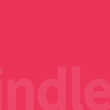
ニメ】主題歌
ソニー、PS5新作ゲームの
2日でとれるわ
にしてもらえ
ne 3A Lite
のOP・ED曲
TVアニメ『綺麗にしてもら
Nothing Phone (3a) Lite
物理ディスク生産を2028
う【画像生成
話は風呂に野
帳型ケースを
公園へ秋の夜
スト・発売日
げたい私｜最
プで『ポテトチ
ChatGPTで漫画と画像AI
えますか』毎話麗しい姿見
楽天モバイル限定カラー
ほったらかし温泉へ行って
年1月に完全終了 デジタ
トニカクカワイイ 第322話
日邦製菓 ミルクキャラメル
サービス回
コンソメ』購入
生成
せてくれるヒロイン
「レッド」購入
きた
ル版へ完全移行
夫婦で青姦？
1Kg購入
ndle