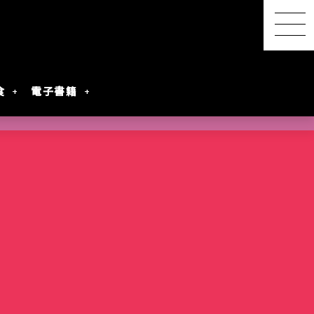
食
電子書籍
【感想レポ】アニメ映画
『君と花火と約束と』を映
画館で観てきた ― 長岡の
SwitchBot スマートデイ
【2026年8月最新】漫画・
『明日ちゃんのセーラー
港屋 南紀白浜銘菓 柚もな
水着女性動画を
レビアニメ化
oogleのAI
ないとは言わせ
PixVerseを無料で試してみ
夜空に咲く、81年越しの約
リーステーション｜天気予
第45回 笠間の陶炎祭（ひ
コミック発売予定一覧｜発
服』第88話でついに訪れた
か（ゆずもなか）12個入
めぐる散策記
た
束
報の精度はもう一歩
まつり）に行ってきた
売日順・全作品＆注目作
言葉を超えたあの瞬間
購入