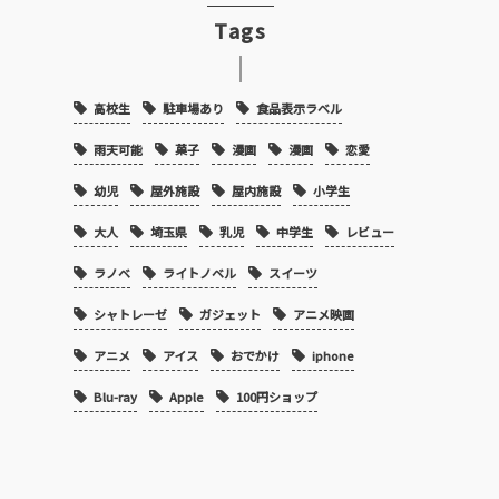
Tags
高校生
駐車場あり
食品表示ラベル
雨天可能
菓子
漫画
漫画
恋愛
幼児
屋外施設
屋内施設
小学生
大人
埼玉県
乳児
中学生
レビュー
ラノベ
ライトノベル
スイーツ
シャトレーゼ
ガジェット
アニメ映画
アニメ
アイス
おでかけ
iphone
Blu-ray
Apple
100円ショップ