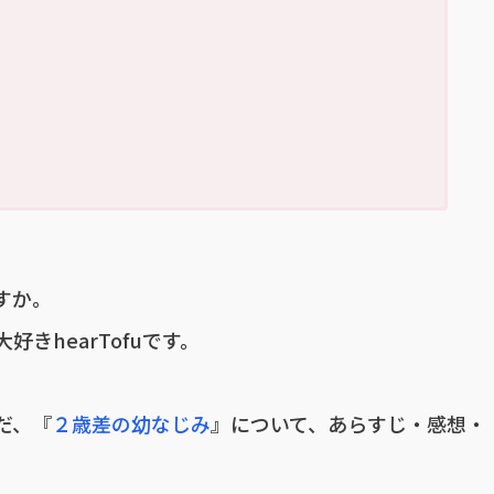
すか。
きhearTofuです。
だ、『
２歳差の幼なじみ
』について、あらすじ・感想・