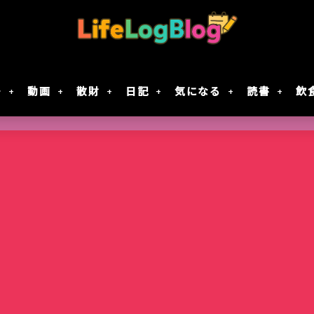
モ
動画
散財
日記
気になる
読書
飲
Google Geminiの動画生成AI「Veo 2」で
「楠木さんは高校デビューに失敗している」テ
7月30日Google規約変更！自分の画像データがG
レジスタ! 第21話レビュー｜これで恋してい
作成してみた
決定！元陰キャ×元陰キャの青春ラブコメ!!
に使用されない方法
ない
智光山公園のバラ園が見頃！春バラを写真で
Keychron｢Nape Pro｣届いた
窯出しプリンのパフェ