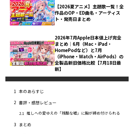
【2026夏アニメ】主題歌一覧！全
作品のOP・ED曲名・アーティス
ト・発売日まとめ
2026年7月Apple日本値上げ完全
まとめ｜6月（Mac・iPad・
HomePodなど）と7月
（iPhone・Watch・AirPods）の
全製品新旧価格比較【7月18日最
新】
1
本のあらすじ
2
書評・感想レビュー
推しへの愛ゆえの「残酷な嘘」に胸が締め付けられる
2.1
3
まとめ