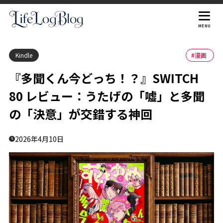
目次
MENU
Kindle
#漫画
1
本のあらすじ
『多聞くん今どっち！？』SWITCH
2
書評・感想レビュー
80 レビュー：うたげの「嘘」と多聞
推しへの愛ゆえの「残酷な嘘」に胸が締め付けられる
2.1
の「決意」が交錯する神回
3
まとめ
4
書籍概要
2026年4月10日