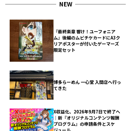
NEW
『最終楽章 響け！ユーフォニア
ム』後編のムビチケカードにA3ク
リアポスターが付いたゲーマーズ
限定セット
博多らーめん 一心堂 入間店へ行っ
てきた
X収益化、2026年9月7日で終了へ
｜新『オリジナルコンテンツ報酬
プログラム』の申請条件とスケ
ジュール