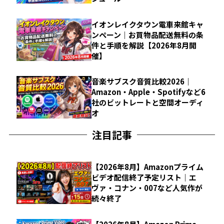
イオンレイクタウン電車来館キャ
ンペーン｜お買物品配送無料の条
件と手順を解説【2026年8月開
催】
音楽サブスク音質比較2026｜
Amazon・Apple・Spotifyなど6
社のビットレートと空間オーディ
オ
注目記事
【2026年8月】Amazonプライム
ビデオ配信終了予定リスト｜エ
ヴァ・コナン・007など人気作が
続々終了