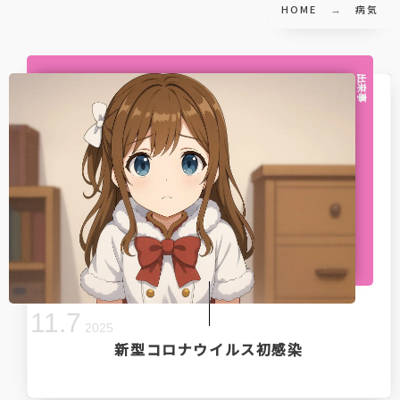
HOME
病気
出来事
11
.
7
2025
新型コロナウイルス初感染