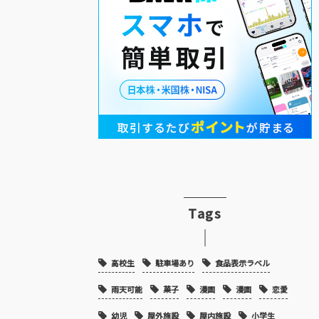
Tags
高校生
駐車場あり
食品表示ラベル
雨天可能
菓子
漫画
漫画
恋愛
幼児
屋外施設
屋内施設
小学生