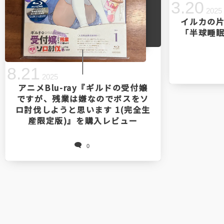
3
.
20
2025
イルカの
「半球睡
8
.
21
2025
アニメBlu-ray『ギルドの受付嬢
ですが、残業は嫌なのでボスをソ
ロ討伐しようと思います 1(完全生
産限定版)』を購入レビュー
0