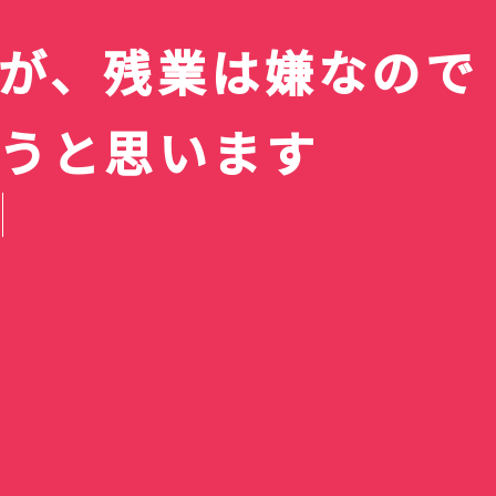
が、残業は嫌なので
一覧】
ァン
レビ新番
e 4 ライ
デン「春
等生 メ
2個98
TVアニメ『綺麗にしてもら
【2026夏ア
送スケジ
・使用感
｜バラに
(12)
・キホー
Google動画生成AI「Veo
えますか。』第7話も風呂
Bose QuietComfort
【2026年8月】ラノベ新
『明日ちゃんのセーラー
5日の疲れが
アニメ『綺麗
Nothing pho
一覧！全作品
うと思います
スト・注
対応の最
の隠れ家
婚の最終
！体育館
セールが
2」を使って試しに動画作
あり！SNSのお話も微妙に
Ultra Earbuds（第2世
ACN ラムセス大王展 ファ
刊・発売予定一覧｜発売日
服』第87話でガチ百合のキ
100円ショップで「チロル
けないでしょ
ますか。』6
用に安価な手
国立昭和記念
名・アーティ
妃教育から逃
100円ショ
】
すぎ
マス
ってみた。
色気あり
代）購入
ラオたちの黄金
順＆レーベル別完全ガイド
スしたい宣言
チョコ」4個購入
AI】
外着替えに大
購入
散歩
まとめ
終回を迎える
ップス 金の