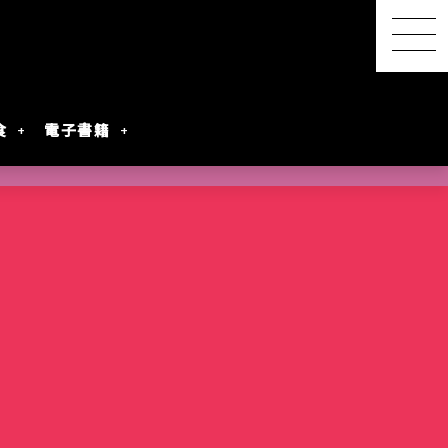
食
電子書籍
【感想レポ】アニメ映画
『君と花火と約束と』を映
画館で観てきた ― 長岡の
SwitchBot スマートデイ
【2026年8月最新】漫画・
『明日ちゃんのセーラー
港屋 南紀白浜銘菓 柚もな
水着女性動画を
レビアニメ化
oogleのAI
ないとは言わせ
PixVerseを無料で試してみ
夜空に咲く、81年越しの約
リーステーション｜天気予
第45回 笠間の陶炎祭（ひ
コミック発売予定一覧｜発
服』第88話でついに訪れた
か（ゆずもなか）12個入
めぐる散策記
た
束
報の精度はもう一歩
まつり）に行ってきた
売日順・全作品＆注目作
言葉を超えたあの瞬間
購入