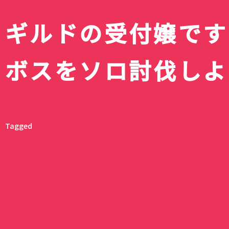
ギルドの受付嬢です
【2026年秋アニメ
リズム ハンディフ
10月放送開始のテ
Silky Wind Mobil
滝ノ入ローズガー
続・魔法科高校の劣
スキットルズを激安
組完全まとめ｜放
トグレーの口コミ
のバラまつり」へ
イジアン・カンパニー
円でゲット｜ドン
ボスをソロ討伐しよ
ュール・声優キャ
レビュー｜3way
囲まれた毛呂山町
｜達也と深雪が結
アオのハコ最終回
テの賞味期限間近
目作品【最新更新
新2026年モデル
バラ園
回！？
でキスとか積極的
神コスパだった話
メリークリス
Tagged