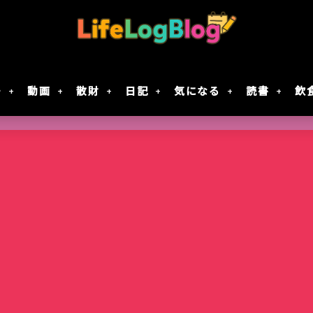
モ
動画
散財
日記
気になる
読書
飲
Google Geminiの動画生成AI「Veo 2」で
「楠木さんは高校デビューに失敗している」テ
7月30日Google規約変更！自分の画像データがG
レジスタ! 第21話レビュー｜これで恋してい
作成してみた
決定！元陰キャ×元陰キャの青春ラブコメ!!
に使用されない方法
ない
智光山公園のバラ園が見頃！春バラを写真で
Keychron｢Nape Pro｣届いた
窯出しプリンのパフェ