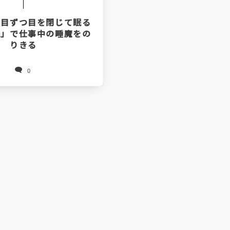
片目ずつ目を閉じて眠る
眠」で仕事中の睡魔をの
りきる
0