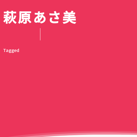
萩原あさ美
【2026年秋アニメ
リズム ハンディフ
10月放送開始のテ
Silky Wind Mobil
滝ノ入ローズガー
続・魔法科高校の劣
スキットルズを激安
組完全まとめ｜放
トグレーの口コミ
のバラまつり」へ
イジアン・カンパニー
円でゲット｜ドン
ュール・声優キャ
レビュー｜3way
囲まれた毛呂山町
｜達也と深雪が結
アオのハコ最終回
テの賞味期限間近
目作品【最新更新
新2026年モデル
バラ園
回！？
でキスとか積極的
神コスパだった話
メリークリス
Tagged