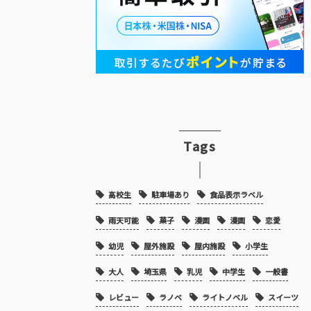
Tags
高校生
駐車場あり
食品表示ラベル
雨天可能
菓子
漫画
漫画
恋愛
幼児
屋外施設
屋内施設
小学生
大人
埼玉県
乳児
中学生
一般書
レビュー
ラノベ
ライトノベル
スイーツ