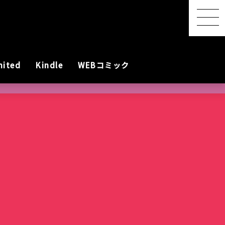
mited
Kindle
WEBコミック
【感想レポ】アニメ映画
『君と花火と約束と』を映
画館で観てきた ― 長岡の
SwitchBot スマートデイ
【2026年8月最新】漫画・
『明日ちゃんのセーラー
港屋 南紀白浜銘菓 柚もな
水着女性動画を
レビアニメ化
oogleのAI
ないとは言わせ
PixVerseを無料で試してみ
夜空に咲く、81年越しの約
リーステーション｜天気予
第45回 笠間の陶炎祭（ひ
コミック発売予定一覧｜発
服』第88話でついに訪れた
か（ゆずもなか）12個入
めぐる散策記
た
束
報の精度はもう一歩
まつり）に行ってきた
売日順・全作品＆注目作
言葉を超えたあの瞬間
購入