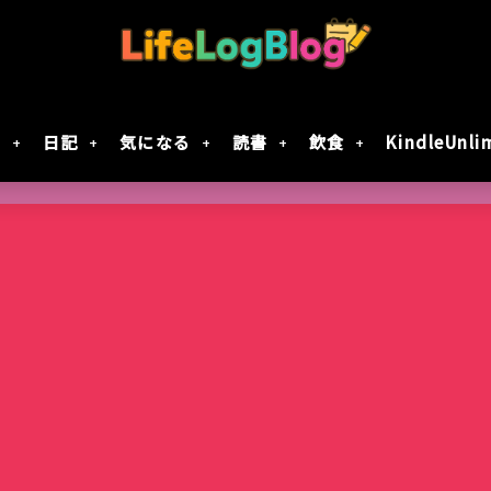
財
日記
気になる
読書
飲食
KindleUnli
Google Geminiの動画生成AI「Veo 2」で
「楠木さんは高校デビューに失敗している」テ
7月30日Google規約変更！自分の画像データがG
レジスタ! 第21話レビュー｜これで恋してい
作成してみた
決定！元陰キャ×元陰キャの青春ラブコメ!!
に使用されない方法
ない
智光山公園のバラ園が見頃！春バラを写真で
Keychron｢Nape Pro｣届いた
窯出しプリンのパフェ