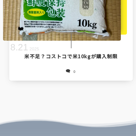
8
.
21
2025
米不足？コストコで米10kgが購入制限
0