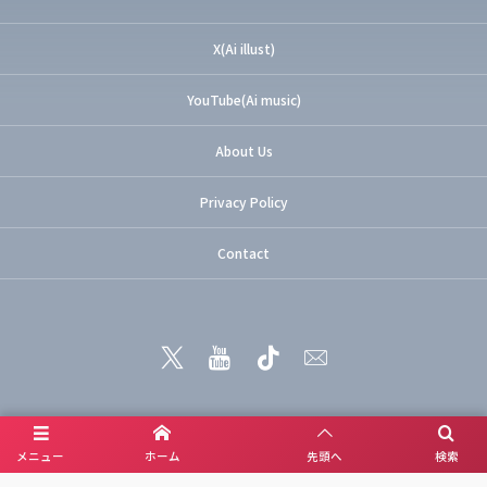
X(Ai illust)
YouTube(Ai music)
About Us
Privacy Policy
Contact
メニュー
ホーム
先頭へ
検索