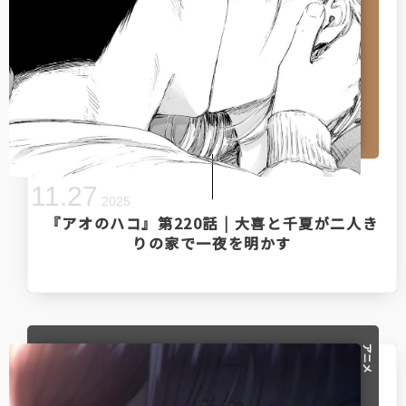
11
.
27
2025
『アオのハコ』第220話 | 大喜と千夏が二人き
りの家で一夜を明かす
アニメ