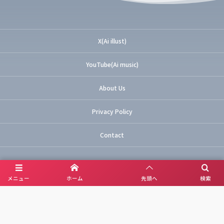
X(Ai illust)
YouTube(Ai music)
About Us
Privacy Policy
Contact
メニュー
ホーム
先頭へ
検索