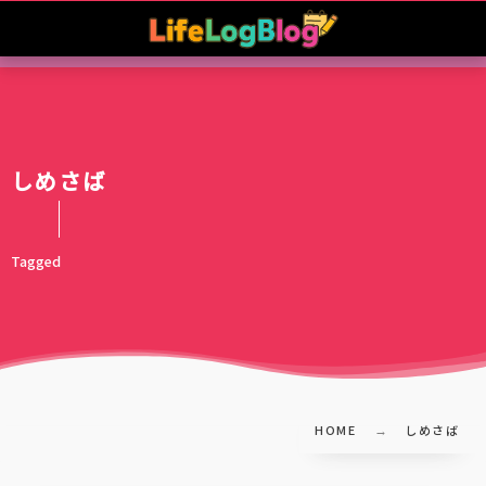
しめさば
Tagged
HOME
しめさば