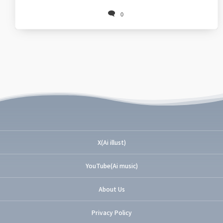
0
X(Ai illust)
YouTube(Ai music)
About Us
Privacy Policy