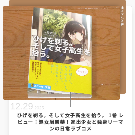
ライトノベル
12
.
29
2025
ひげを剃る。そして女子高生を拾う。 1巻 レ
ビュー：処女厨厳禁！家出少女と独身リーマ
ンの日常ラブコメ