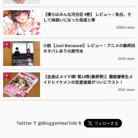
3
【僕らはみんな河合荘 9巻】 レビュー：告白、そ
して両想いになった和成と律
15954 views
4
小説【Just Because!】レビュー：アニメの最終回
ネタバレありの原作本
5416 views
5
【会長はメイド様! 第18巻(最終巻)】覆面優等生メ
イドとイケメンの恋愛漫画がついにラスト！
4541 views
Twitter で
@BloggerHearTofu
を