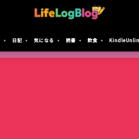
財
日記
気になる
読書
飲食
KindleUnli
Google Geminiの動画生成AI「Veo 2」で
「楠木さんは高校デビューに失敗している」テ
7月30日Google規約変更！自分の画像データがG
レジスタ! 第21話レビュー｜これで恋してい
作成してみた
決定！元陰キャ×元陰キャの青春ラブコメ!!
に使用されない方法
ない
智光山公園のバラ園が見頃！春バラを写真で
Keychron｢Nape Pro｣届いた
窯出しプリンのパフェ