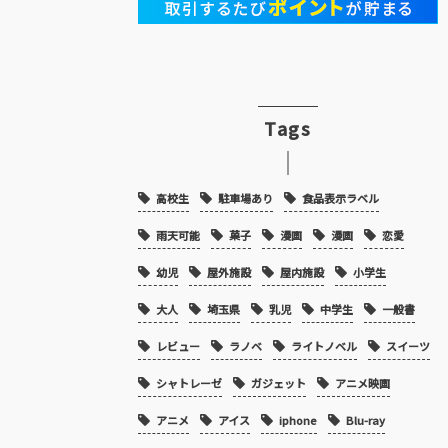
Tags
高校生
駐車場あり
食品表示ラベル
雨天可能
菓子
漫画
漫画
恋愛
幼児
屋外施設
屋内施設
小学生
大人
埼玉県
乳児
中学生
一般書
レビュー
ラノベ
ライトノベル
スイーツ
シャトレーゼ
ガジェット
アニメ映画
アニメ
アイス
iphone
Blu-ray