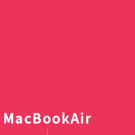
【2026年秋アニメ
リズム ハンディフ
10月放送開始のテ
Silky Wind Mobil
滝ノ入ローズガー
続・魔法科高校の劣
スキットルズを激安
組完全まとめ｜放
トグレーの口コミ
のバラまつり」へ
イジアン・カンパニー
円でゲット｜ドン
ュール・声優キャ
レビュー｜3way
囲まれた毛呂山町
｜達也と深雪が結
アオのハコ最終回
テの賞味期限間近
目作品【最新更新
新2026年モデル
バラ園
回！？
でキスとか積極的
神コスパだった話
メリークリス
MacBookAir