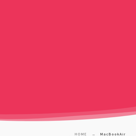
HOME
MacBookAir