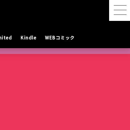
mited
Kindle
WEBコミック
【感想レポ】アニメ映画
『君と花火と約束と』を映
画館で観てきた ― 長岡の
SwitchBot スマートデイ
【2026年8月最新】漫画・
『明日ちゃんのセーラー
港屋 南紀白浜銘菓 柚もな
水着女性動画を
レビアニメ化
oogleのAI
ないとは言わせ
PixVerseを無料で試してみ
夜空に咲く、81年越しの約
リーステーション｜天気予
第45回 笠間の陶炎祭（ひ
コミック発売予定一覧｜発
服』第88話でついに訪れた
か（ゆずもなか）12個入
めぐる散策記
た
束
報の精度はもう一歩
まつり）に行ってきた
売日順・全作品＆注目作
言葉を超えたあの瞬間
購入