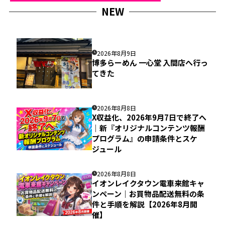
NEW
2026年8月9日
博多らーめん 一心堂 入間店へ行っ
てきた
2026年8月8日
X収益化、2026年9月7日で終了へ
｜新『オリジナルコンテンツ報酬
プログラム』の申請条件とスケ
ジュール
2026年8月8日
イオンレイクタウン電車来館キャ
ンペーン｜お買物品配送無料の条
件と手順を解説【2026年8月開
催】