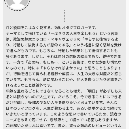
ITと漫画をこよなく愛する、散財オタクブロガーです。
テーマとして掲げている「一度きりの人生を楽しもう」という言葉
は、政治思想家ニッコロ・マキャヴェッリの「やらずに後悔するよ
り、行動して後悔する方が懸命である」という格言に深く感銘を受け
て選んだものです。もちろん、行動した結果として後悔することも
多々あります。しかし、それは自分の選択の結果であり、納得できま
す。一方で「あの時、もしも…」という後悔は、なかなか割り切れな
いものです。時には「やらなければよかった」と思うこともあります
が、行動を通じて得られる経験や成長は、人生の大きな財産だと感じ
ています。もちろん、命に関わることや、他人を傷つけたり迷惑をか
けるようなことは論外です。
年齢を重ねるごとにできなくなることも増え、「明日」が必ずしも来
るとは限らないのが人生です。だからこそ、今できることにはできる
だけ挑戦し、後悔の少ない人生を送りたいと考えています。そんな
日々のライフログを、人生が終わるまで、あるいはボケるまで続けて
いきたいと思っています。このような思いで書いているため、読者の
ニーズをあえて気にせず、忘却録として綴っている面もありますが、
ご理解いただければ幸いです。また、買った商品のレビューというよ