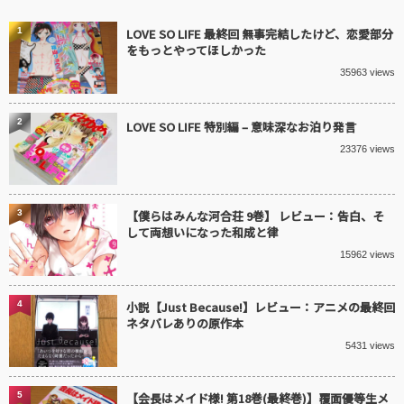
1
LOVE SO LIFE 最終回 無事完結したけど、恋愛部分
をもっとやってほしかった
35963 views
2
LOVE SO LIFE 特別編 – 意味深なお泊り発言
23376 views
3
【僕らはみんな河合荘 9巻】 レビュー：告白、そ
して両想いになった和成と律
15962 views
4
小説【Just Because!】レビュー：アニメの最終回
ネタバレありの原作本
5431 views
5
【会長はメイド様! 第18巻(最終巻)】覆面優等生メ