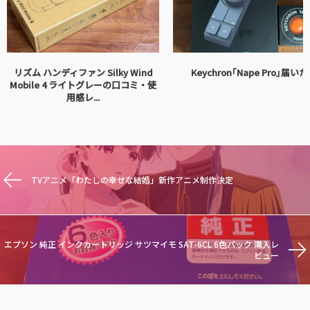
リズム ハンディファン Silky Wind
Keychron｢Nape Pro｣届いた
Mobile 4 ライトグレーの口コミ・使
用感レ...
TVアニメ「わたしの幸せな結婚」新作アニメ制作決定
エプソン 純正 インクカートリッジ サツマイモ SAT-6CL 6色パック 購入レ
ビュー