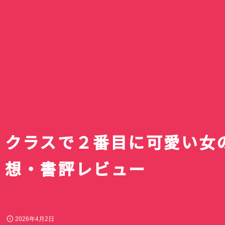
【2026年秋アニメ
リズム ハンディフ
10月放送開始のテ
Silky Wind Mobil
滝ノ入ローズガー
続・魔法科高校の劣
スキットルズを激安
組完全まとめ｜放
トグレーの口コミ
のバラまつり」へ
イジアン・カンパニー
円でゲット｜ドン
ュール・声優キャ
レビュー｜3way
囲まれた毛呂山町
｜達也と深雪が結
アオのハコ最終回
テの賞味期限間近
目作品【最新更新
新2026年モデル
バラ園
回！？
でキスとか積極的
神コスパだった話
メリークリス
クラスで２番目に可愛い女の
想・書評レビュー
2026年4月2日