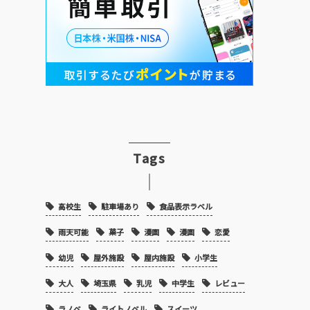
Tags
高校生
駐車場あり
食品表示ラベル
雨天可能
菓子
漫画
漫画
恋愛
幼児
屋外施設
屋内施設
小学生
大人
埼玉県
乳児
中学生
レビュー
ラノベ
ライトノベル
スイーツ