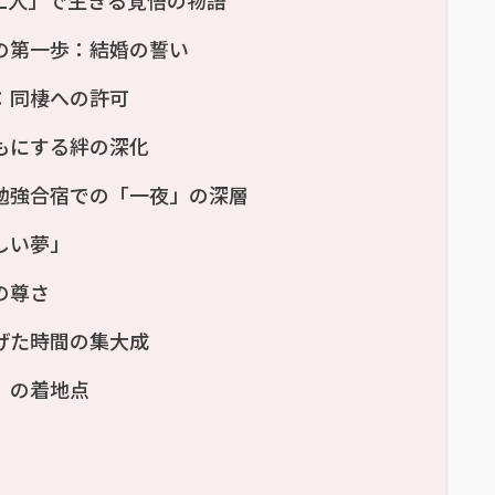
の第一歩：結婚の誓い
：同棲への許可
もにする絆の深化
勉強合宿での「一夜」の深層
しい夢」
の尊さ
げた時間の集大成
」の着地点