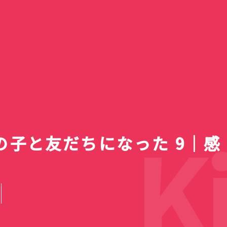
一覧】
ァン
レビ新番
e 4 ライ
デン「春
等生 メ
2個98
TVアニメ『綺麗にしてもら
【2026夏ア
送スケジ
・使用感
｜バラに
(12)
・キホー
Google動画生成AI「Veo
えますか。』第7話も風呂
Bose QuietComfort
【2026年8月】ラノベ新
『明日ちゃんのセーラー
5日の疲れが
アニメ『綺麗
Nothing pho
一覧！全作品
スト・注
対応の最
の隠れ家
婚の最終
！体育館
セールが
2」を使って試しに動画作
あり！SNSのお話も微妙に
Ultra Earbuds（第2世
ACN ラムセス大王展 ファ
刊・発売予定一覧｜発売日
服』第87話でガチ百合のキ
100円ショップで「チロル
けないでしょ
ますか。』6
用に安価な手
国立昭和記念
名・アーティ
妃教育から逃
100円ショ
】
すぎ
マス
ってみた。
色気あり
代）購入
ラオたちの黄金
順＆レーベル別完全ガイド
スしたい宣言
チョコ」4個購入
AI】
外着替えに大
購入
散歩
まとめ
終回を迎える
ップス 金の
Ki
子と友だちになった 9｜感