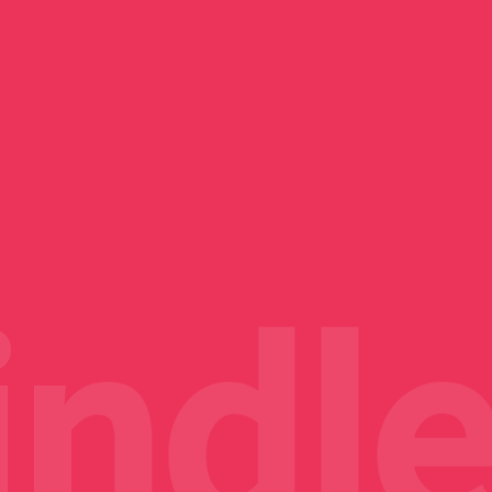
ニメ】主題歌
ソニー、PS5新作ゲームの
2日でとれるわ
にしてもらえ
ne 3A Lite
のOP・ED曲
TVアニメ『綺麗にしてもら
Nothing Phone (3a) Lite
物理ディスク生産を2028
う【画像生成
話は風呂に野
帳型ケースを
公園へ秋の夜
スト・発売日
げたい私｜最
プで『ポテトチ
ChatGPTで漫画と画像AI
えますか』毎話麗しい姿見
楽天モバイル限定カラー
ほったらかし温泉へ行って
年1月に完全終了 デジタ
トニカクカワイイ 第322話
日邦製菓 ミルクキャラメル
サービス回
コンソメ』購入
生成
せてくれるヒロイン
「レッド」購入
きた
ル版へ完全移行
夫婦で青姦？
1Kg購入
ndle