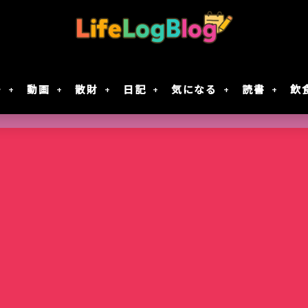
モ
動画
散財
日記
気になる
読書
飲
Google Geminiの動画生成AI「Veo 2」で
「楠木さんは高校デビューに失敗している」テ
7月30日Google規約変更！自分の画像データがG
レジスタ! 第21話レビュー｜これで恋してい
作成してみた
決定！元陰キャ×元陰キャの青春ラブコメ!!
に使用されない方法
ない
智光山公園のバラ園が見頃！春バラを写真で
Keychron｢Nape Pro｣届いた
窯出しプリンのパフェ