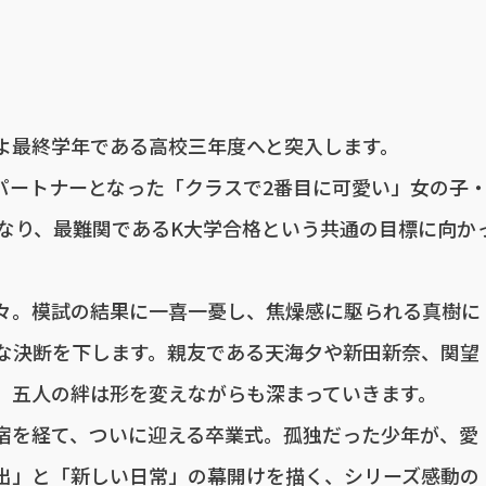
よ最終学年である高校三年度へと突入します。
パートナーとなった「クラスで2番目に可愛い」女の子
になり、最難関であるK大学合格という共通の目標に向か
々。模試の結果に一喜一憂し、焦燥感に駆られる真樹に
な決断を下します。親友である天海夕や新田新奈、関望
、五人の絆は形を変えながらも深まっていきます。
宿を経て、ついに迎える卒業式。孤独だった少年が、愛
出」と「新しい日常」の幕開けを描く、シリーズ感動の