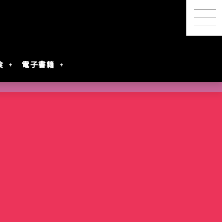
食
電子書籍
【感想レポ】アニメ映画
『君と花火と約束と』を映
画館で観てきた ― 長岡の
SwitchBot スマートデイ
【2026年8月最新】漫画・
『明日ちゃんのセーラー
港屋 南紀白浜銘菓 柚もな
水着女性動画を
レビアニメ化
oogleのAI
ないとは言わせ
PixVerseを無料で試してみ
夜空に咲く、81年越しの約
リーステーション｜天気予
第45回 笠間の陶炎祭（ひ
コミック発売予定一覧｜発
服』第88話でついに訪れた
か（ゆずもなか）12個入
めぐる散策記
た
束
報の精度はもう一歩
まつり）に行ってきた
売日順・全作品＆注目作
言葉を超えたあの瞬間
購入