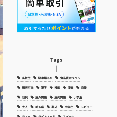
Tags
高校生
駐車場あり
食品表示ラベル
雨天可能
菓子
漫画
漫画
恋愛
幼児
屋外施設
屋内施設
小学生
大人
埼玉県
乳児
中学生
レビュー
ラノベ
ライトノベル
スイーツ