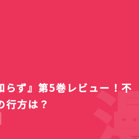
一覧】
ァン
レビ新番
e 4 ライ
デン「春
等生 メ
2個98
TVアニメ『綺麗にしてもら
【2026夏ア
送スケジ
・使用感
｜バラに
(12)
・キホー
Google動画生成AI「Veo
えますか。』第7話も風呂
Bose QuietComfort
【2026年8月】ラノベ新
『明日ちゃんのセーラー
5日の疲れが
アニメ『綺麗
Nothing pho
一覧！全作品
スト・注
対応の最
の隠れ家
婚の最終
！体育館
セールが
2」を使って試しに動画作
あり！SNSのお話も微妙に
Ultra Earbuds（第2世
ACN ラムセス大王展 ファ
刊・発売予定一覧｜発売日
服』第87話でガチ百合のキ
100円ショップで「チロル
けないでしょ
ますか。』6
用に安価な手
国立昭和記念
名・アーティ
妃教育から逃
100円ショ
】
すぎ
マス
ってみた。
色気あり
代）購入
ラオたちの黄金
順＆レーベル別完全ガイド
スしたい宣言
チョコ」4個購入
AI】
外着替えに大
購入
散歩
まとめ
終回を迎える
ップス 金の
漫
知らず』第5巻レビュー！不
の行方は？