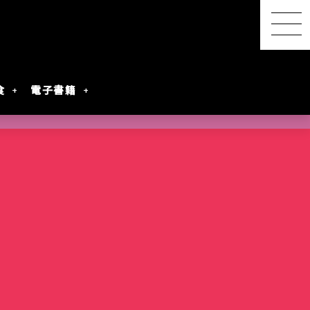
食
電子書籍
【感想レポ】アニメ映画
『君と花火と約束と』を映
画館で観てきた ― 長岡の
SwitchBot スマートデイ
【2026年8月最新】漫画・
『明日ちゃんのセーラー
港屋 南紀白浜銘菓 柚もな
水着女性動画を
レビアニメ化
oogleのAI
ないとは言わせ
PixVerseを無料で試してみ
夜空に咲く、81年越しの約
リーステーション｜天気予
第45回 笠間の陶炎祭（ひ
コミック発売予定一覧｜発
服』第88話でついに訪れた
か（ゆずもなか）12個入
めぐる散策記
た
束
報の精度はもう一歩
まつり）に行ってきた
売日順・全作品＆注目作
言葉を超えたあの瞬間
購入