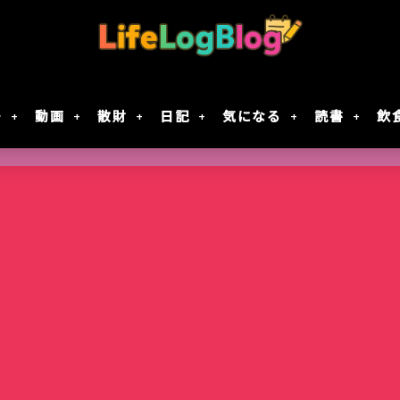
モ
動画
散財
日記
気になる
読書
飲
Google Geminiの動画生成AI「Veo 2」で
「楠木さんは高校デビューに失敗している」テ
7月30日Google規約変更！自分の画像データがG
レジスタ! 第21話レビュー｜これで恋してい
作成してみた
決定！元陰キャ×元陰キャの青春ラブコメ!!
に使用されない方法
ない
智光山公園のバラ園が見頃！春バラを写真で
Keychron｢Nape Pro｣届いた
窯出しプリンのパフェ