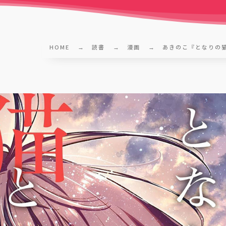
HOME
読書
漫画
あきのこ『となりの