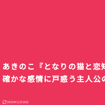
【2026年秋アニメ
リズム ハンディフ
10月放送開始のテ
Silky Wind Mobil
滝ノ入ローズガー
続・魔法科高校の劣
スキットルズを激安
組完全まとめ｜放
トグレーの口コミ
のバラまつり」へ
イジアン・カンパニー
円でゲット｜ドン
ュール・声優キャ
レビュー｜3way
囲まれた毛呂山町
｜達也と深雪が結
アオのハコ最終回
テの賞味期限間近
目作品【最新更新
新2026年モデル
バラ園
回！？
でキスとか積極的
神コスパだった話
メリークリス
あきのこ『となりの猫と恋
確かな感情に戸惑う主人公
2025年11月16日