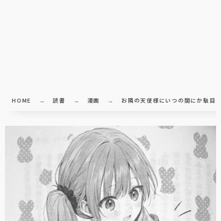
HOME
読書
漫画
お隣の天使様にいつの間にか駄目人間