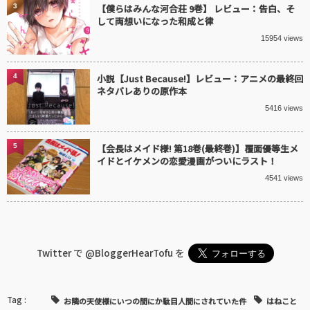
3
【僕らはみんな河合荘 9巻】 レビュー：告白、そ
して両想いになった和成と律
15954 views
4
小説【Just Because!】レビュー：アニメの最終回
ネタバレありの原作本
5416 views
5
【会長はメイド様! 第18巻(最終巻)】覆面優等生メ
イドとイケメンの恋愛漫画がついにラスト！
4541 views
Twitter で
@BloggerHearTofu
を
お隣の天使様にいつの間にか駄目人間にされていた件
はねこと