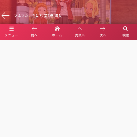
マネマネにちにち 第1巻 購入
メニュー
前へ
ホーム
先頭へ
次へ
検索
M4 MacBookPro 14インチを購入！Apple M4 MacBook Air 15を返却
Leave A Reply
Comment
*