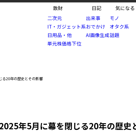
散財
日記
気になる
二次元
出来事
モノ
IT・ガジェット系
おでかけ
オタク系
日用品・他
AI画像生成
話題
単元株価格下位
閉じる20年の歴史とその影響
：2025年5月に幕を閉じる20年の歴