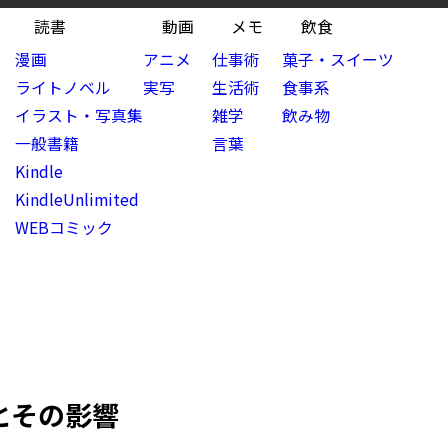
読書
動画
メモ
飲食
漫画
アニメ
仕事術
菓子・スイーツ
ライトノベル
実写
生活術
食事系
イラスト・写真集
雑学
飲み物
一般書籍
言葉
Kindle
KindleUnlimited
WEBコミック
史とその影響