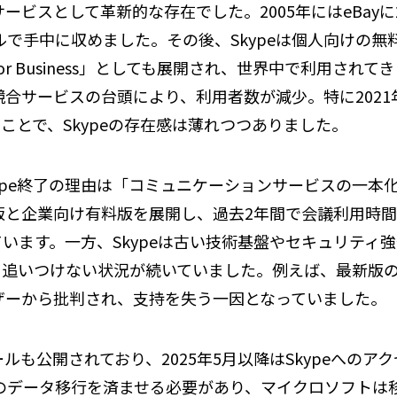
ビスとして革新的な存在でした。2005年にはeBayに2
ルで手中に収めました。その後、Skypeは個人向けの
for Business」としても展開され、世界中で利用さ
ービスの台頭により、利用者数が減少。特に2021年にSkype
合されたことで、Skypeの存在感は薄れつつありました。
ype終了の理由は「コミュニケーションサービスの一本
料版と企業向け有料版を展開し、過去2年間で会議利用時
います。一方、Skypeは古い技術基盤やセキュリティ
追いつけない状況が続いていました。例えば、最新版のS
ザーから批判され、支持を失う一因となっていました。
ルも公開されており、2025年5月以降はSkypeへのア
へのデータ移行を済ませる必要があり、マイクロソフトは