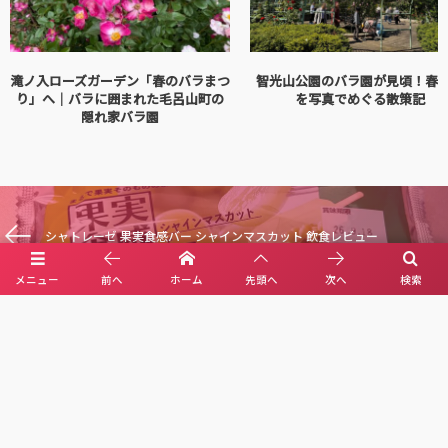
滝ノ入ローズガーデン「春のバラまつ
智光山公園のバラ園が見頃！春
り」へ｜バラに囲まれた毛呂山町の
を写真でめぐる散策記
隠れ家バラ園
シャトレーゼ 果実食感バー シャインマスカット 飲食レビュー
メニュー
前へ
ホーム
先頭へ
次へ
検索
アニメ映画『駒田蒸留所へようこそ』Blu-ray 散財レビュー
Leave A Reply