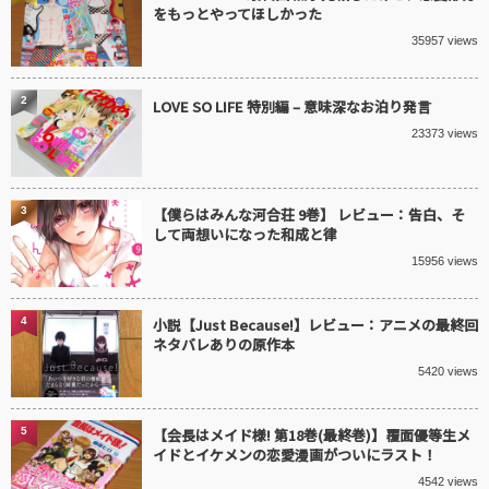
をもっとやってほしかった
35957 views
2
LOVE SO LIFE 特別編 – 意味深なお泊り発言
23373 views
3
【僕らはみんな河合荘 9巻】 レビュー：告白、そ
して両想いになった和成と律
15956 views
4
小説【Just Because!】レビュー：アニメの最終回
ネタバレありの原作本
5420 views
5
【会長はメイド様! 第18巻(最終巻)】覆面優等生メ
イドとイケメンの恋愛漫画がついにラスト！
4542 views