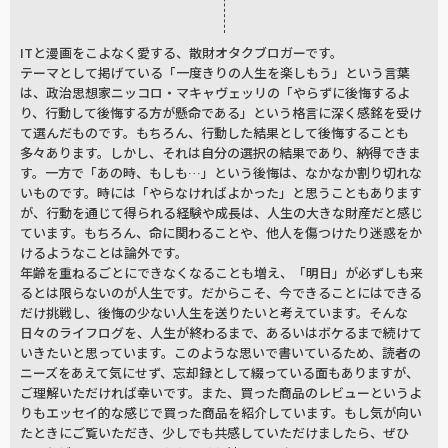
ITと漫画をこよなく愛する、散財オタクブロガーです。
テーマとして掲げている「一度きりの人生を楽しもう」という言葉
は、政治思想家ニッコロ・マキャヴェッリの「やらずに後悔するよ
り、行動して後悔する方が懸命である」という格言に深く感銘を受け
て選んだものです。もちろん、行動した結果として後悔することも
多々あります。しかし、それは自分の選択の結果であり、納得できま
す。一方で「あの時、もしも…」という後悔は、なかなか割り切れな
いものです。時には「やらなければよかった」と思うこともあります
が、行動を通じて得られる経験や成長は、人生の大きな財産だと感じ
ています。もちろん、命に関わることや、他人を傷つけたり迷惑をか
けるようなことは論外です。
年齢を重ねるごとにできなくなることも増え、「明日」が必ずしも来
るとは限らないのが人生です。だからこそ、今できることにはできる
だけ挑戦し、後悔の少ない人生を送りたいと考えています。そんな
日々のライフログを、人生が終わるまで、あるいはボケるまで続けて
いきたいと思っています。このような思いで書いているため、読者の
ニーズをあえて気にせず、忘却録として綴っている面もありますが、
ご理解いただければ幸いです。また、買った商品のレビューというよ
りもエッセイ的な感じで買った商品を紹介しています。もし気が向い
たときにご覧いただき、少しでも共感していただけましたら、ぜひ