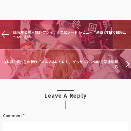
墜落JKと廃人教師 ファイナルエピソード レビュー：連載7年目で最終回！
ついに完結
山本崇一朗先生の新作「マネマネにちにち」ゲッサン2024年8月号連載開
始
Leave A Reply
Comment
*