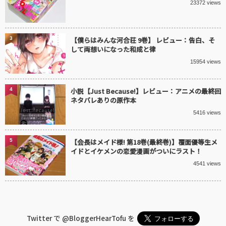
23372 views
3
【僕らはみんな河合荘 9巻】 レビュー：告白、そ
して両想いになった和成と律
15954 views
4
小説【Just Because!】レビュー：アニメの最終回
ネタバレありの原作本
5416 views
5
【会長はメイド様! 第18巻(最終巻)】覆面優等生メ
イドとイケメンの恋愛漫画がついにラスト！
4541 views
Twitter で
@BloggerHearTofu
を