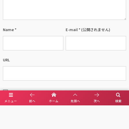
Name
*
E-mail
*
(公開されません)
URL
次回のコメントで使用するためブラウザーに自分の名前、メールアド
レス、サイトを保存する。
メニュー
前へ
ホーム
先頭へ
次へ
検索