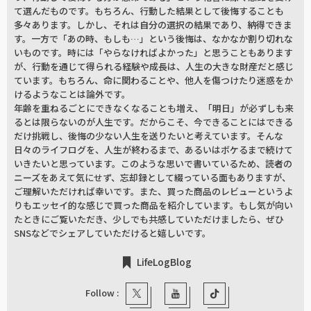
て選んだものです。もちろん、行動した結果として後悔することも
多々あります。しかし、それは自分の選択の結果であり、納得できま
す。一方で「あの時、もしも…」という後悔は、なかなか割り切れな
いものです。時には「やらなければよかった」と思うこともあります
が、行動を通じて得られる経験や成長は、人生の大きな財産だと感じ
ています。もちろん、命に関わることや、他人を傷つけたり迷惑をか
けるようなことは論外です。
年齢を重ねるごとにできなくなることも増え、「明日」が必ずしも来
るとは限らないのが人生です。だからこそ、今できることにはできる
だけ挑戦し、後悔の少ない人生を送りたいと考えています。そんな
日々のライフログを、人生が終わるまで、あるいはボケるまで続けて
いきたいと思っています。このような思いで書いているため、読者の
ニーズをあえて気にせず、忘却録として綴っている面もありますが、
ご理解いただければ幸いです。また、買った商品のレビューというよ
りもエッセイ的な感じで買った商品を紹介しています。もし気が向い
たときにご覧いただき、少しでも共感していただけましたら、ぜひ
SNSなどでシェアしていただけると嬉しいです。
LifeLogBlog
Follow :