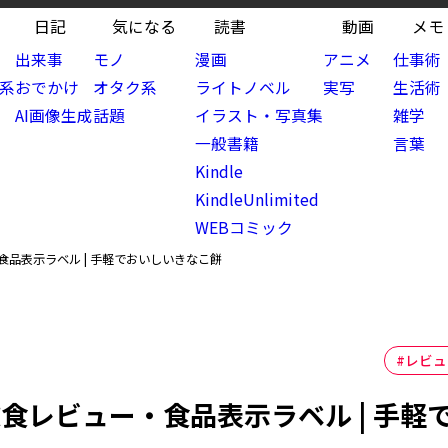
日記
気になる
読書
動画
メモ
出来事
モノ
漫画
アニメ
仕事術
ト系
おでかけ
オタク系
ライトノベル
実写
生活術
AI画像生成
話題
イラスト・写真集
雑学
位
一般書籍
言葉
Kindle
KindleUnlimited
WEBコミック
食品表示ラベル | 手軽でおいしいきなこ餅
#レビュ
飲食レビュー・食品表示ラベル | 手軽