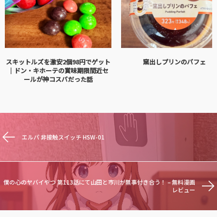
スキットルズを激安2個98円でゲット
窯出しプリンのパフェ
｜ドン・キホーテの賞味期限間近セ
ールが神コスパだった話
エルパ 非接触スイッチ HSW-01
僕の心のヤバイやつ 第113話にて山田と市川が無事付き合う！ – 無料漫画
レビュー