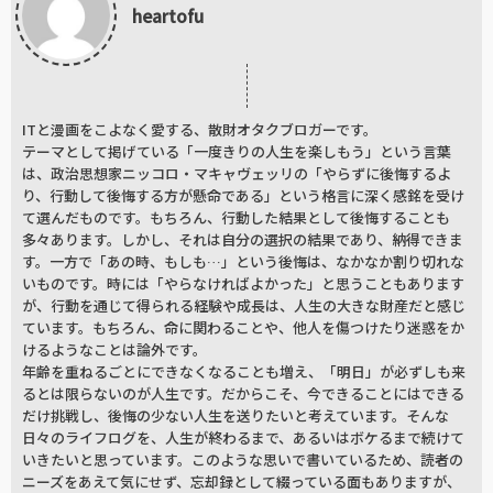
heartofu
ITと漫画をこよなく愛する、散財オタクブロガーです。
テーマとして掲げている「一度きりの人生を楽しもう」という言葉
は、政治思想家ニッコロ・マキャヴェッリの「やらずに後悔するよ
り、行動して後悔する方が懸命である」という格言に深く感銘を受け
て選んだものです。もちろん、行動した結果として後悔することも
多々あります。しかし、それは自分の選択の結果であり、納得できま
す。一方で「あの時、もしも…」という後悔は、なかなか割り切れな
いものです。時には「やらなければよかった」と思うこともあります
が、行動を通じて得られる経験や成長は、人生の大きな財産だと感じ
ています。もちろん、命に関わることや、他人を傷つけたり迷惑をか
けるようなことは論外です。
年齢を重ねるごとにできなくなることも増え、「明日」が必ずしも来
るとは限らないのが人生です。だからこそ、今できることにはできる
だけ挑戦し、後悔の少ない人生を送りたいと考えています。そんな
日々のライフログを、人生が終わるまで、あるいはボケるまで続けて
いきたいと思っています。このような思いで書いているため、読者の
ニーズをあえて気にせず、忘却録として綴っている面もありますが、