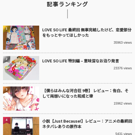
記事ランキング
1
LOVE SO LIFE 最終回 無事完結したけど、恋愛部分
をもっとやってほしかった
35963 views
2
LOVE SO LIFE 特別編 – 意味深なお泊り発言
23376 views
3
【僕らはみんな河合荘 9巻】 レビュー：告白、そ
して両想いになった和成と律
15962 views
4
小説【Just Because!】レビュー：アニメの最終回
ネタバレありの原作本
5431 views