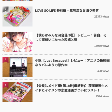
2
LOVE SO LIFE 特別編 – 意味深なお泊り発言
23373 views
3
【僕らはみんな河合荘 9巻】 レビュー：告白、そ
して両想いになった和成と律
15960 views
4
小説【Just Because!】レビュー：アニメの最終回
ネタバレありの原作本
5428 views
5
【会長はメイド様! 第18巻(最終巻)】覆面優等生メ
イドとイケメンの恋愛漫画がついにラスト！
4544 views