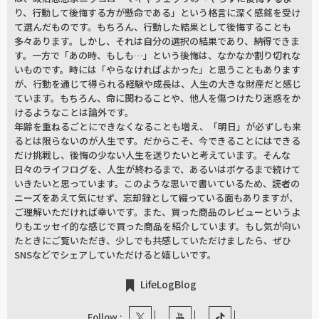
り、行動して後悔する方が懸命である」という格言に深く感銘を受け
て選んだものです。もちろん、行動した結果として後悔することも
多々あります。しかし、それは自分の選択の結果であり、納得できま
す。一方で「あの時、もしも…」という後悔は、なかなか割り切れな
いものです。時には「やらなければよかった」と思うこともあります
が、行動を通じて得られる経験や成長は、人生の大きな財産だと感じ
ています。もちろん、命に関わることや、他人を傷つけたり迷惑をか
けるようなことは論外です。
年齢を重ねるごとにできなくなることも増え、「明日」が必ずしも来
るとは限らないのが人生です。だからこそ、今できることにはできる
だけ挑戦し、後悔の少ない人生を送りたいと考えています。そんな
日々のライフログを、人生が終わるまで、あるいはボケるまで続けて
いきたいと思っています。このような思いで書いているため、読者の
ニーズをあえて気にせず、忘却録として綴っている面もありますが、
ご理解いただければ幸いです。また、買った商品のレビューというよ
りもエッセイ的な感じで買った商品を紹介しています。もし気が向い
たときにご覧いただき、少しでも共感していただけましたら、ぜひ
SNSなどでシェアしていただけると嬉しいです。
LifeLogBlog
Follow :