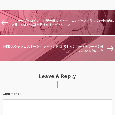
【トラップヒロイン】27話後編 レビュー：ロングヘアー美少女の小日向は
必見！いよいよ幕を開けるオーディション
『NIKE スウッシュ スポーツ ヘッドバンドII』でレインコートのフードが飛
ばないようにした
Leave A Reply
Comment
*