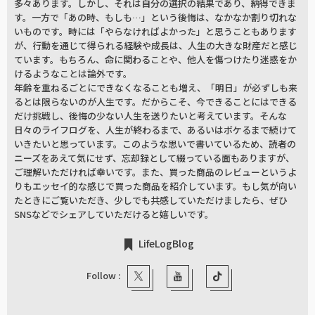
多々あります。しかし、それは自分の選択の結果であり、納得できま
す。一方で「あの時、もしも…」という後悔は、なかなか割り切れな
いものです。時には「やらなければよかった」と思うこともあります
が、行動を通じて得られる経験や成長は、人生の大きな財産だと感じ
ています。もちろん、命に関わることや、他人を傷つけたり迷惑をか
けるようなことは論外です。
年齢を重ねるごとにできなくなることも増え、「明日」が必ずしも来
るとは限らないのが人生です。だからこそ、今できることにはできる
だけ挑戦し、後悔の少ない人生を送りたいと考えています。そんな
日々のライフログを、人生が終わるまで、あるいはボケるまで続けて
いきたいと思っています。このような思いで書いているため、読者の
ニーズをあえて気にせず、忘却録として綴っている面もありますが、
ご理解いただければ幸いです。また、買った商品のレビューというよ
りもエッセイ的な感じで買った商品を紹介しています。もし気が向い
たときにご覧いただき、少しでも共感していただけましたら、ぜひ
SNSなどでシェアしていただけると嬉しいです。
LifeLogBlog
Follow :