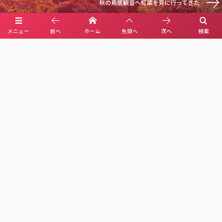
秋の鳥居観音へ紅葉を見に行ってきた
メニュー
前へ
ホーム
先頭へ
次へ
検索
X(Ai illust)
YouTube(Ai music)
About Us
Privacy Policy
Contact