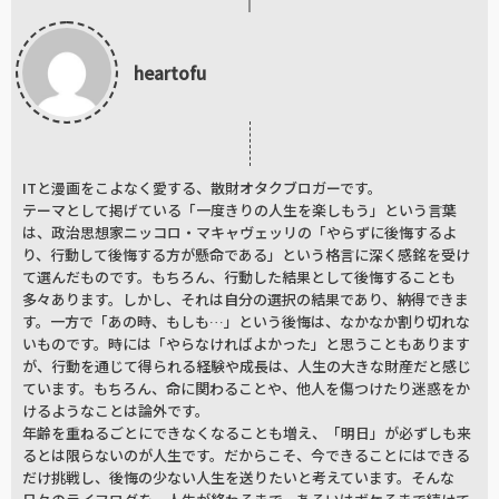
heartofu
ITと漫画をこよなく愛する、散財オタクブロガーです。
テーマとして掲げている「一度きりの人生を楽しもう」という言葉
は、政治思想家ニッコロ・マキャヴェッリの「やらずに後悔するよ
り、行動して後悔する方が懸命である」という格言に深く感銘を受け
て選んだものです。もちろん、行動した結果として後悔することも
多々あります。しかし、それは自分の選択の結果であり、納得できま
す。一方で「あの時、もしも…」という後悔は、なかなか割り切れな
いものです。時には「やらなければよかった」と思うこともあります
が、行動を通じて得られる経験や成長は、人生の大きな財産だと感じ
ています。もちろん、命に関わることや、他人を傷つけたり迷惑をか
けるようなことは論外です。
年齢を重ねるごとにできなくなることも増え、「明日」が必ずしも来
るとは限らないのが人生です。だからこそ、今できることにはできる
だけ挑戦し、後悔の少ない人生を送りたいと考えています。そんな