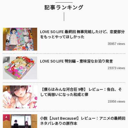
記事ランキング
1
LOVE SO LIFE 最終回 無事完結したけど、恋愛部分
をもっとやってほしかった
35957 views
2
LOVE SO LIFE 特別編 – 意味深なお泊り発言
23373 views
3
【僕らはみんな河合荘 9巻】 レビュー：告白、そ
して両想いになった和成と律
15956 views
4
小説【Just Because!】レビュー：アニメの最終回
ネタバレありの原作本