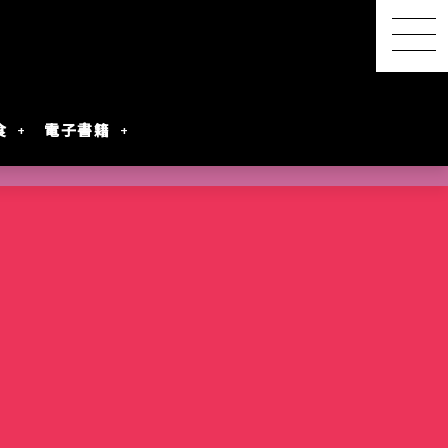
食
電子書籍
【感想レポ】アニメ映画
『君と花火と約束と』を映
画館で観てきた ― 長岡の
SwitchBot スマートデイ
【2026年8月最新】漫画・
『明日ちゃんのセーラー
港屋 南紀白浜銘菓 柚もな
水着女性動画を
レビアニメ化
oogleのAI
ないとは言わせ
PixVerseを無料で試してみ
夜空に咲く、81年越しの約
リーステーション｜天気予
第45回 笠間の陶炎祭（ひ
コミック発売予定一覧｜発
服』第88話でついに訪れた
か（ゆずもなか）12個入
めぐる散策記
た
束
報の精度はもう一歩
まつり）に行ってきた
売日順・全作品＆注目作
言葉を超えたあの瞬間
購入