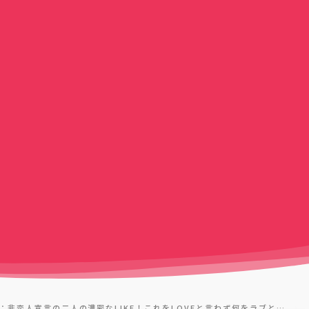
：非恋人宣言の二人の濃密なLIKE！これをLOVEと言わず何をラブと…