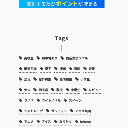
Tags
高校生
駐車場あり
食品表示ラベル
雨天可能
菓子
漫画
漫画
恋愛
幼児
屋外施設
屋内施設
小学生
大人
埼玉県
乳児
中学生
レビュー
ラノベ
ライトノベル
スイーツ
シャトレーゼ
ガジェット
アニメ映画
アニメ
アイス
おでかけ
iphone