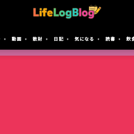
モ
動画
散財
日記
気になる
読書
飲
Google Geminiの動画生成AI「Veo 2」で
「楠木さんは高校デビューに失敗している」テ
7月30日Google規約変更！自分の画像データがG
レジスタ! 第21話レビュー｜これで恋してい
作成してみた
決定！元陰キャ×元陰キャの青春ラブコメ!!
に使用されない方法
ない
智光山公園のバラ園が見頃！春バラを写真で
Keychron｢Nape Pro｣届いた
窯出しプリンのパフェ