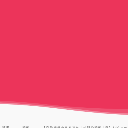
読書
漫画
【恋愛感情のまるでない幼馴染漫画 1巻】レビュー