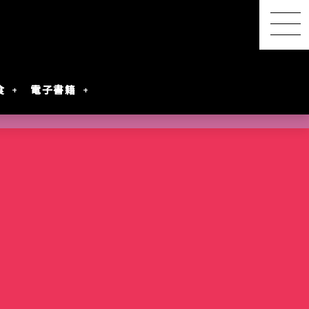
食
電子書籍
【感想レポ】アニメ映画
『君と花火と約束と』を映
画館で観てきた ― 長岡の
SwitchBot スマートデイ
【2026年8月最新】漫画・
『明日ちゃんのセーラー
港屋 南紀白浜銘菓 柚もな
水着女性動画を
レビアニメ化
oogleのAI
ないとは言わせ
PixVerseを無料で試してみ
夜空に咲く、81年越しの約
リーステーション｜天気予
第45回 笠間の陶炎祭（ひ
コミック発売予定一覧｜発
服』第88話でついに訪れた
か（ゆずもなか）12個入
めぐる散策記
た
束
報の精度はもう一歩
まつり）に行ってきた
売日順・全作品＆注目作
言葉を超えたあの瞬間
購入