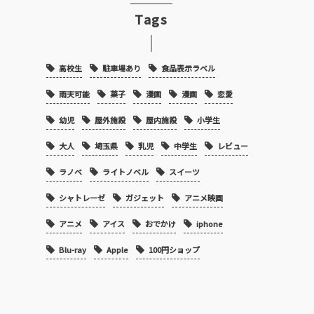
Tags
高校生
駐車場あり
食品表示ラベル
雨天可能
菓子
漫画
漫画
恋愛
幼児
屋外施設
屋内施設
小学生
大人
埼玉県
乳児
中学生
レビュー
ラノベ
ライトノベル
スイーツ
シャトレーゼ
ガジェット
アニメ映画
アニメ
アイス
おでかけ
iphone
Blu-ray
Apple
100円ショップ