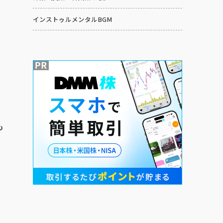
インストゥルメンタルBGM
の
も