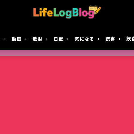
モ
動画
散財
日記
気になる
読書
飲
Google Geminiの動画生成AI「Veo 2」で
「楠木さんは高校デビューに失敗している」テ
7月30日Google規約変更！自分の画像データがG
レジスタ! 第21話レビュー｜これで恋してい
作成してみた
決定！元陰キャ×元陰キャの青春ラブコメ!!
に使用されない方法
ない
智光山公園のバラ園が見頃！春バラを写真で
Keychron｢Nape Pro｣届いた
窯出しプリンのパフェ