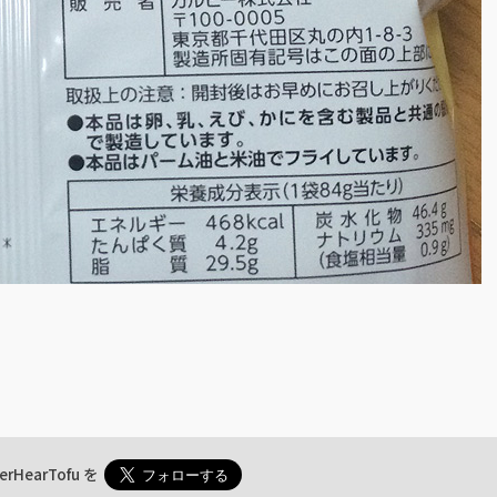
。
erHearTofu
を