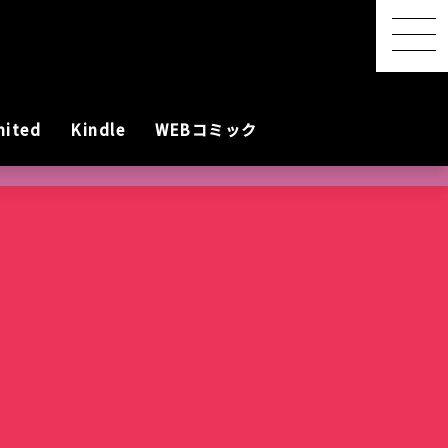
mited
Kindle
WEBコミック
【感想レポ】アニメ映画
『君と花火と約束と』を映
画館で観てきた ― 長岡の
SwitchBot スマートデイ
【2026年8月最新】漫画・
『明日ちゃんのセーラー
港屋 南紀白浜銘菓 柚もな
水着女性動画を
レビアニメ化
oogleのAI
ないとは言わせ
PixVerseを無料で試してみ
夜空に咲く、81年越しの約
リーステーション｜天気予
第45回 笠間の陶炎祭（ひ
コミック発売予定一覧｜発
服』第88話でついに訪れた
か（ゆずもなか）12個入
めぐる散策記
た
束
報の精度はもう一歩
まつり）に行ってきた
売日順・全作品＆注目作
言葉を超えたあの瞬間
購入