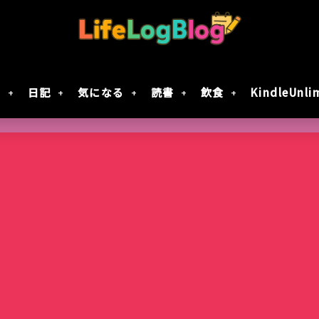
財
日記
気になる
読書
飲食
KindleUnli
Google Geminiの動画生成AI「Veo 2」で
「楠木さんは高校デビューに失敗している」テ
7月30日Google規約変更！自分の画像データがG
レジスタ! 第21話レビュー｜これで恋してい
作成してみた
決定！元陰キャ×元陰キャの青春ラブコメ!!
に使用されない方法
ない
智光山公園のバラ園が見頃！春バラを写真で
Keychron｢Nape Pro｣届いた
窯出しプリンのパフェ