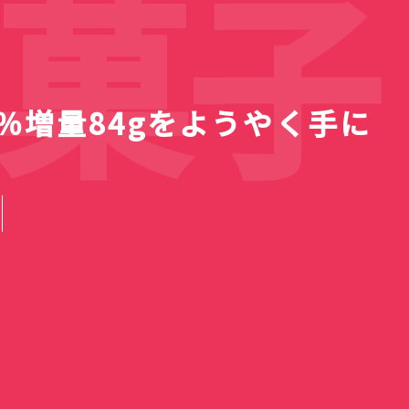
菓子
％増量84gをようやく手に