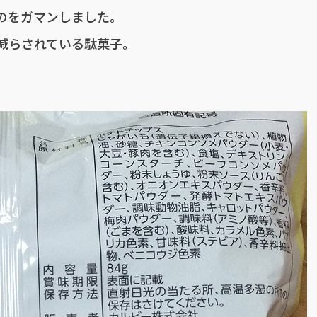
のをガマンしました。
減らされている駄菓子。
。