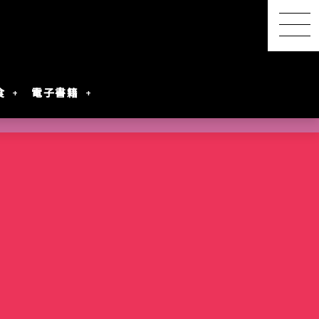
食
電子書籍
【感想レポ】アニメ映画
『君と花火と約束と』を映
画館で観てきた ― 長岡の
SwitchBot スマートデイ
【2026年8月最新】漫画・
『明日ちゃんのセーラー
港屋 南紀白浜銘菓 柚もな
水着女性動画を
レビアニメ化
oogleのAI
ないとは言わせ
PixVerseを無料で試してみ
夜空に咲く、81年越しの約
リーステーション｜天気予
第45回 笠間の陶炎祭（ひ
コミック発売予定一覧｜発
服』第88話でついに訪れた
か（ゆずもなか）12個入
めぐる散策記
た
束
報の精度はもう一歩
まつり）に行ってきた
売日順・全作品＆注目作
言葉を超えたあの瞬間
購入