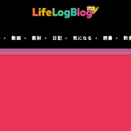
モ
動画
散財
日記
気になる
読書
飲
Google Geminiの動画生成AI「Veo 2」で
「楠木さんは高校デビューに失敗している」テ
7月30日Google規約変更！自分の画像データがG
レジスタ! 第21話レビュー｜これで恋してい
作成してみた
決定！元陰キャ×元陰キャの青春ラブコメ!!
に使用されない方法
ない
智光山公園のバラ園が見頃！春バラを写真で
Keychron｢Nape Pro｣届いた
窯出しプリンのパフェ