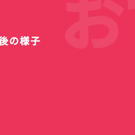
お
店後の様子