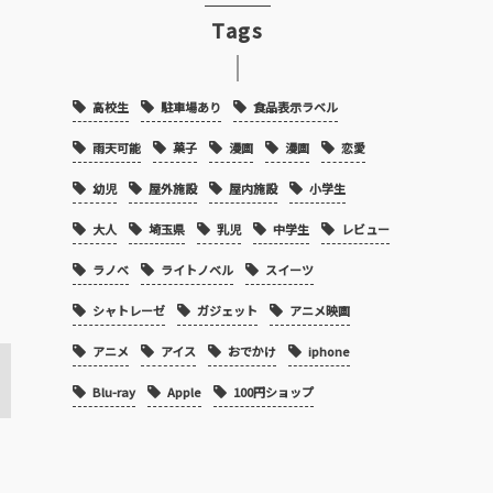
Tags
高校生
駐車場あり
食品表示ラベル
雨天可能
菓子
漫画
漫画
恋愛
幼児
屋外施設
屋内施設
小学生
大人
埼玉県
乳児
中学生
レビュー
ラノベ
ライトノベル
スイーツ
シャトレーゼ
ガジェット
アニメ映画
アニメ
アイス
おでかけ
iphone
Blu-ray
Apple
100円ショップ