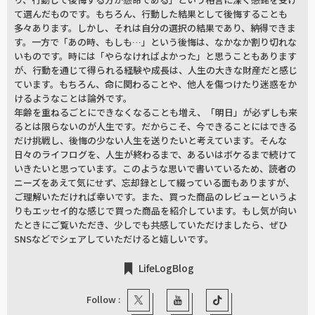
て選んだものです。もちろん、行動した結果として後悔することも
多々あります。しかし、それは自分の選択の結果であり、納得できま
す。一方で「あの時、もしも…」という後悔は、なかなか割り切れな
いものです。時には「やらなければよかった」と思うこともあります
が、行動を通じて得られる経験や成長は、人生の大きな財産だと感じ
ています。もちろん、命に関わることや、他人を傷つけたり迷惑をか
けるようなことは論外です。
年齢を重ねるごとにできなくなることも増え、「明日」が必ずしも来
るとは限らないのが人生です。だからこそ、今できることにはできる
だけ挑戦し、後悔の少ない人生を送りたいと考えています。そんな
日々のライフログを、人生が終わるまで、あるいはボケるまで続けて
いきたいと思っています。このような思いで書いているため、読者の
ニーズをあえて気にせず、忘却録として綴っている面もありますが、
ご理解いただければ幸いです。また、買った商品のレビューというよ
りもエッセイ的な感じで買った商品を紹介しています。もし気が向い
たときにご覧いただき、少しでも共感していただけましたら、ぜひ
SNSなどでシェアしていただけると嬉しいです。
LifeLogBlog
Follow :