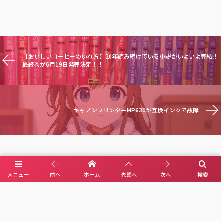
【おいしいコーヒーのいれ方】20年読み続けている小説がいよいよ完結！
最終巻が6月19日発売決定！！
キャノンプリンターMP630が互換インクで故障
メニュー
前へ
ホーム
先頭へ
次へ
検索