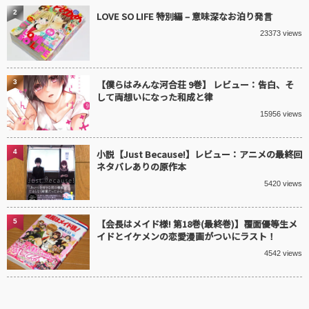
2
LOVE SO LIFE 特別編 – 意味深なお泊り発言
23373 views
3
【僕らはみんな河合荘 9巻】 レビュー：告白、そ
して両想いになった和成と律
15956 views
4
小説【Just Because!】レビュー：アニメの最終回
ネタバレありの原作本
5420 views
5
【会長はメイド様! 第18巻(最終巻)】覆面優等生メ
イドとイケメンの恋愛漫画がついにラスト！
4542 views