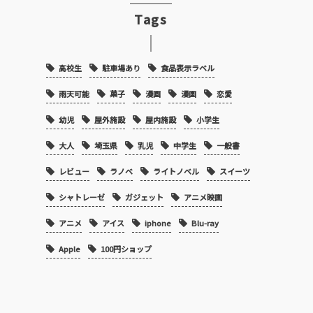
Tags
高校生
駐車場あり
食品表示ラベル
雨天可能
菓子
漫画
漫画
恋愛
幼児
屋外施設
屋内施設
小学生
大人
埼玉県
乳児
中学生
一般書
レビュー
ラノベ
ライトノベル
スイーツ
シャトレーゼ
ガジェット
アニメ映画
アニメ
アイス
iphone
Blu-ray
Apple
100円ショップ