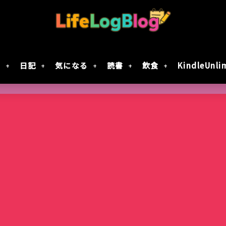
財
日記
気になる
読書
飲食
KindleUnli
Google Geminiの動画生成AI「Veo 2」で
「楠木さんは高校デビューに失敗している」テ
7月30日Google規約変更！自分の画像データがG
レジスタ! 第21話レビュー｜これで恋してい
作成してみた
決定！元陰キャ×元陰キャの青春ラブコメ!!
に使用されない方法
ない
智光山公園のバラ園が見頃！春バラを写真で
Keychron｢Nape Pro｣届いた
窯出しプリンのパフェ