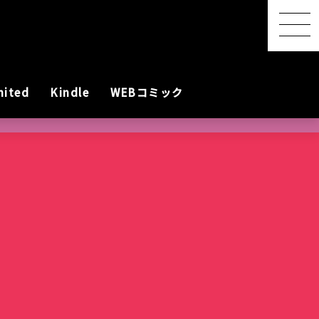
mited
Kindle
WEBコミック
【感想レポ】アニメ映画
『君と花火と約束と』を映
画館で観てきた ― 長岡の
SwitchBot スマートデイ
【2026年8月最新】漫画・
『明日ちゃんのセーラー
港屋 南紀白浜銘菓 柚もな
水着女性動画を
レビアニメ化
oogleのAI
ないとは言わせ
PixVerseを無料で試してみ
夜空に咲く、81年越しの約
リーステーション｜天気予
第45回 笠間の陶炎祭（ひ
コミック発売予定一覧｜発
服』第88話でついに訪れた
か（ゆずもなか）12個入
めぐる散策記
た
束
報の精度はもう一歩
まつり）に行ってきた
売日順・全作品＆注目作
言葉を超えたあの瞬間
購入