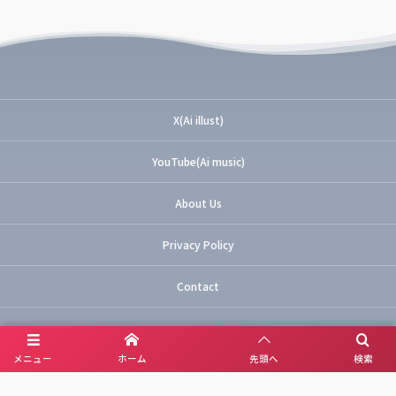
X(Ai illust)
YouTube(Ai music)
About Us
Privacy Policy
Contact
メニュー
ホーム
先頭へ
検索