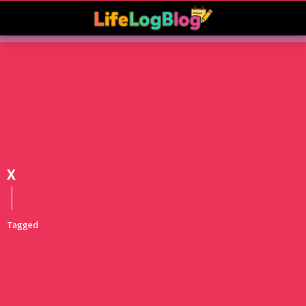
X
Tagged