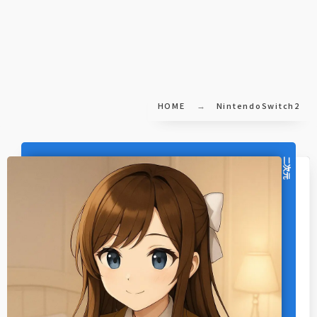
HOME
NintendoSwitch2
二次元