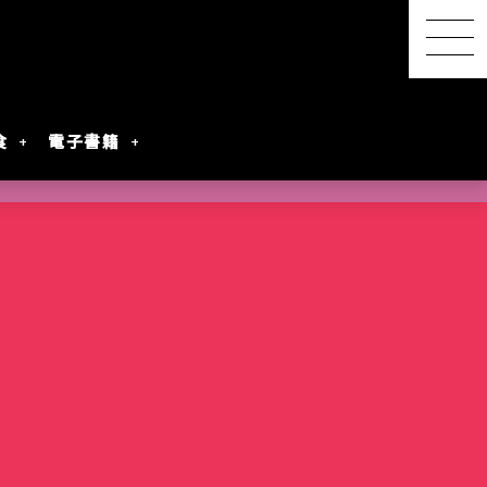
食
電子書籍
【感想レポ】アニメ映画
『君と花火と約束と』を映
画館で観てきた ― 長岡の
SwitchBot スマートデイ
【2026年8月最新】漫画・
『明日ちゃんのセーラー
港屋 南紀白浜銘菓 柚もな
水着女性動画を
レビアニメ化
oogleのAI
ないとは言わせ
PixVerseを無料で試してみ
夜空に咲く、81年越しの約
リーステーション｜天気予
第45回 笠間の陶炎祭（ひ
コミック発売予定一覧｜発
服』第88話でついに訪れた
か（ゆずもなか）12個入
めぐる散策記
た
束
報の精度はもう一歩
まつり）に行ってきた
売日順・全作品＆注目作
言葉を超えたあの瞬間
購入