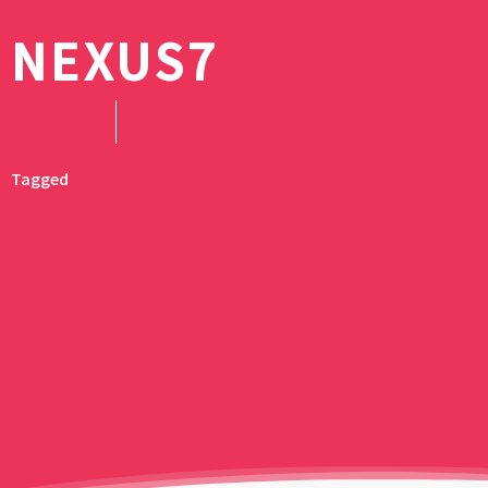
NEXUS7
【2026年秋アニメ
リズム ハンディフ
10月放送開始のテ
Silky Wind Mobil
滝ノ入ローズガー
続・魔法科高校の劣
スキットルズを激安
組完全まとめ｜放
トグレーの口コミ
のバラまつり」へ
イジアン・カンパニー
円でゲット｜ドン
ュール・声優キャ
レビュー｜3way
囲まれた毛呂山町
｜達也と深雪が結
アオのハコ最終回
テの賞味期限間近
目作品【最新更新
新2026年モデル
バラ園
回！？
でキスとか積極的
神コスパだった話
メリークリス
Tagged