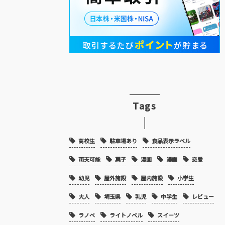
Tags
高校生
駐車場あり
食品表示ラベル
雨天可能
菓子
漫画
漫画
恋愛
幼児
屋外施設
屋内施設
小学生
大人
埼玉県
乳児
中学生
レビュー
ラノベ
ライトノベル
スイーツ