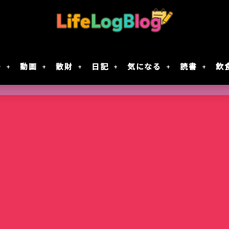
モ
動画
散財
日記
気になる
読書
飲
Google Geminiの動画生成AI「Veo 2」で
「楠木さんは高校デビューに失敗している」テ
7月30日Google規約変更！自分の画像データがG
レジスタ! 第21話レビュー｜これで恋してい
作成してみた
決定！元陰キャ×元陰キャの青春ラブコメ!!
に使用されない方法
ない
智光山公園のバラ園が見頃！春バラを写真で
Keychron｢Nape Pro｣届いた
窯出しプリンのパフェ