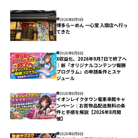
2026年8月9日
博多らーめん 一心堂 入間店へ行っ
てきた
2026年8月8日
X収益化、2026年9月7日で終了へ
｜新『オリジナルコンテンツ報酬
プログラム』の申請条件とスケ
ジュール
2026年8月8日
イオンレイクタウン電車来館キャ
ンペーン｜お買物品配送無料の条
件と手順を解説【2026年8月開
催】
2026年8月8日