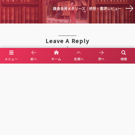
鎌倉香房メモリーズ｜感想・書評レビュー
Leave A Reply
メニュー
前へ
ホーム
先頭へ
次へ
検索
Comment
*
Name
*
E-mail
*
(公開されません)