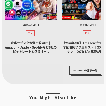
2026年8月8日
2026年8月5日
モノ
モノ
音楽サブスク音質比較2026｜
【2026年8月】Amazonプライ
Amazon・Apple・Spotifyなど6社の
オ配信終了予定リスト｜エヴァ
ビットレートと空間オー...
ナン・007など人気作が続々..
heartofuの記事一覧
You Might Also Like