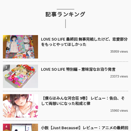
記事ランキング
1
LOVE SO LIFE 最終回 無事完結したけど、恋愛部分
をもっとやってほしかった
35959 views
2
LOVE SO LIFE 特別編 – 意味深なお泊り発言
23373 views
3
【僕らはみんな河合荘 9巻】 レビュー：告白、そ
して両想いになった和成と律
15960 views
4
小説【Just Because!】レビュー：アニメの最終回