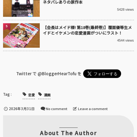
ネタバレありの原作本
5428 views
5
【会長はメイド様! 第18巻(最終巻)】覆面優等生メ
イドとイケメンの恋愛漫画がついにラスト！
4544 views
Twitter で
@BloggerHearTofu
を
恋愛
漫画
2026年3月31日
No comment
Leave a comment
About The Author