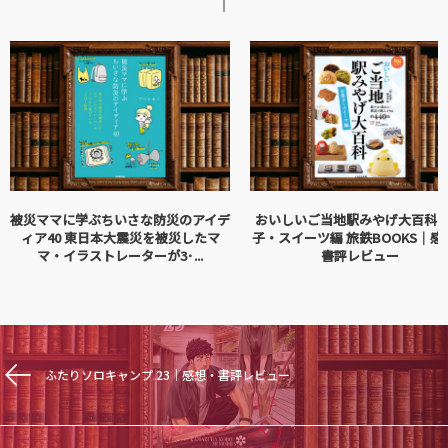
被災ママに学ぶちいさな防災のアイデ
おいしいご当地駅みやげ大百科 
ィア40 東日本大震災を被災したマ
子・スイーツ編 旅鉄BOOKS｜感
マ・イラストレーターが3･...
書評レビュー
ふたりソロキャンプ 23｜感想・書評レビュー