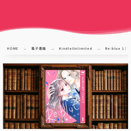
HOME
電子書籍
KindleUnlimited
Re:blue 