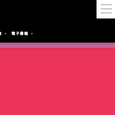
食
電子書籍
【感想レポ】アニメ映画
『君と花火と約束と』を映
画館で観てきた ― 長岡の
SwitchBot スマートデイ
【2026年8月最新】漫画・
『明日ちゃんのセーラー
港屋 南紀白浜銘菓 柚もな
水着女性動画を
レビアニメ化
oogleのAI
ないとは言わせ
PixVerseを無料で試してみ
夜空に咲く、81年越しの約
リーステーション｜天気予
第45回 笠間の陶炎祭（ひ
コミック発売予定一覧｜発
服』第88話でついに訪れた
か（ゆずもなか）12個入
めぐる散策記
た
束
報の精度はもう一歩
まつり）に行ってきた
売日順・全作品＆注目作
言葉を超えたあの瞬間
購入