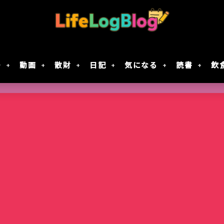
モ
動画
散財
日記
気になる
読書
飲
Google Geminiの動画生成AI「Veo 2」で
「楠木さんは高校デビューに失敗している」テ
7月30日Google規約変更！自分の画像データがG
レジスタ! 第21話レビュー｜これで恋してい
作成してみた
決定！元陰キャ×元陰キャの青春ラブコメ!!
に使用されない方法
ない
智光山公園のバラ園が見頃！春バラを写真で
Keychron｢Nape Pro｣届いた
窯出しプリンのパフェ