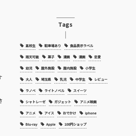
Tags
高校生
駐車場あり
食品表示ラベル
雨天可能
菓子
漫画
漫画
恋愛
幼児
屋外施設
屋内施設
小学生
す
大人
埼玉県
乳児
中学生
レビュー
ラノベ
ライトノベル
スイーツ
さ
シャトレーゼ
ガジェット
アニメ映画
アニメ
アイス
おでかけ
iphone
Blu-ray
Apple
100円ショップ