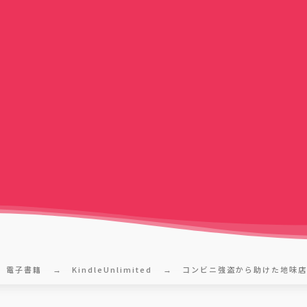
電子書籍
KindleUnlimited
コンビニ強盗から助けた地味店