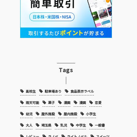
Tags
高校生
駐車場あり
食品表示ラベル
雨天可能
菓子
漫画
漫画
恋愛
幼児
屋外施設
屋内施設
小学生
大人
埼玉県
乳児
中学生
一般書
レビュー
ラノベ
ライトノベル
スイーツ