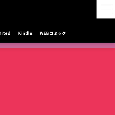
mited
Kindle
WEBコミック
【感想レポ】アニメ映画
『君と花火と約束と』を映
画館で観てきた ― 長岡の
SwitchBot スマートデイ
【2026年8月最新】漫画・
『明日ちゃんのセーラー
港屋 南紀白浜銘菓 柚もな
水着女性動画を
レビアニメ化
oogleのAI
ないとは言わせ
PixVerseを無料で試してみ
夜空に咲く、81年越しの約
リーステーション｜天気予
第45回 笠間の陶炎祭（ひ
コミック発売予定一覧｜発
服』第88話でついに訪れた
か（ゆずもなか）12個入
めぐる散策記
た
束
報の精度はもう一歩
まつり）に行ってきた
売日順・全作品＆注目作
言葉を超えたあの瞬間
購入