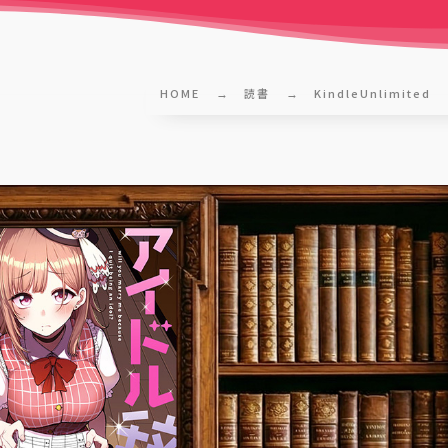
HOME
読書
KindleUnlimited