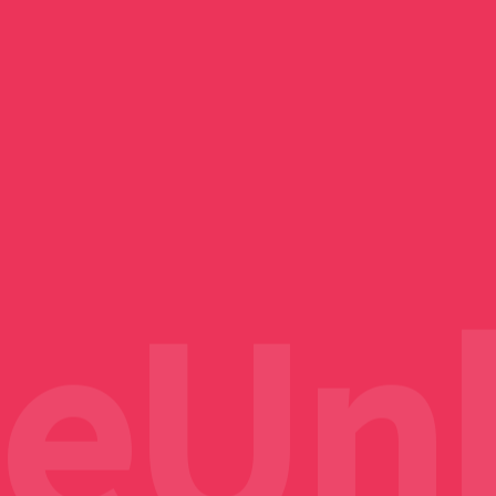
ニメ】主題歌
ソニー、PS5新作ゲームの
2日でとれるわ
にしてもらえ
ne 3A Lite
のOP・ED曲
TVアニメ『綺麗にしてもら
Nothing Phone (3a) Lite
物理ディスク生産を2028
う【画像生成
話は風呂に野
帳型ケースを
公園へ秋の夜
スト・発売日
げたい私｜最
プで『ポテトチ
ChatGPTで漫画と画像AI
えますか』毎話麗しい姿見
楽天モバイル限定カラー
ほったらかし温泉へ行って
年1月に完全終了 デジタ
トニカクカワイイ 第322話
日邦製菓 ミルクキャラメル
サービス回
コンソメ』購入
生成
せてくれるヒロイン
「レッド」購入
きた
ル版へ完全移行
夫婦で青姦？
1Kg購入
Unli