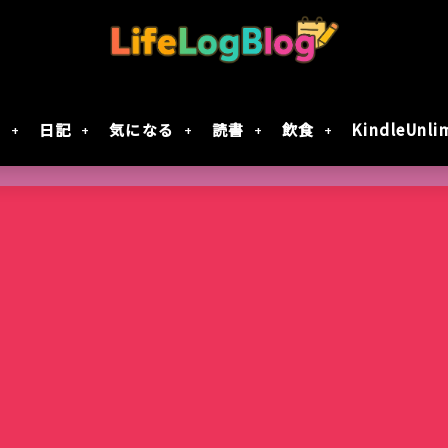
財
日記
気になる
読書
飲食
KindleUnli
Google Geminiの動画生成AI「Veo 2」で
「楠木さんは高校デビューに失敗している」テ
7月30日Google規約変更！自分の画像データがG
レジスタ! 第21話レビュー｜これで恋してい
作成してみた
決定！元陰キャ×元陰キャの青春ラブコメ!!
に使用されない方法
ない
智光山公園のバラ園が見頃！春バラを写真で
Keychron｢Nape Pro｣届いた
窯出しプリンのパフェ