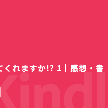
一覧】
ァン
レビ新番
e 4 ライ
デン「春
等生 メ
2個98
TVアニメ『綺麗にしてもら
【2026夏ア
送スケジ
・使用感
｜バラに
(12)
・キホー
Google動画生成AI「Veo
えますか。』第7話も風呂
Bose QuietComfort
【2026年8月】ラノベ新
『明日ちゃんのセーラー
5日の疲れが
アニメ『綺麗
Nothing pho
一覧！全作品
スト・注
対応の最
の隠れ家
婚の最終
！体育館
セールが
2」を使って試しに動画作
あり！SNSのお話も微妙に
Ultra Earbuds（第2世
ACN ラムセス大王展 ファ
刊・発売予定一覧｜発売日
服』第87話でガチ百合のキ
100円ショップで「チロル
けないでしょ
ますか。』6
用に安価な手
国立昭和記念
名・アーティ
妃教育から逃
100円ショ
】
すぎ
マス
ってみた。
色気あり
代）購入
ラオたちの黄金
順＆レーベル別完全ガイド
スしたい宣言
チョコ」4個購入
AI】
外着替えに大
購入
散歩
まとめ
終回を迎える
ップス 金の
ndle
くれますか!? 1｜感想・書