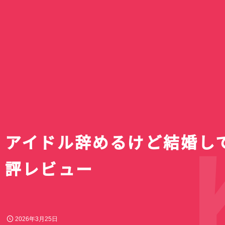
【2026年秋アニメ
リズム ハンディフ
10月放送開始のテ
Silky Wind Mobil
滝ノ入ローズガー
続・魔法科高校の劣
スキットルズを激安
組完全まとめ｜放
トグレーの口コミ
のバラまつり」へ
イジアン・カンパニー
円でゲット｜ドン
ュール・声優キャ
レビュー｜3way
囲まれた毛呂山町
｜達也と深雪が結
アオのハコ最終回
テの賞味期限間近
目作品【最新更新
新2026年モデル
バラ園
回！？
でキスとか積極的
神コスパだった話
メリークリス
Ki
アイドル辞めるけど結婚して
評レビュー
2026年3月25日