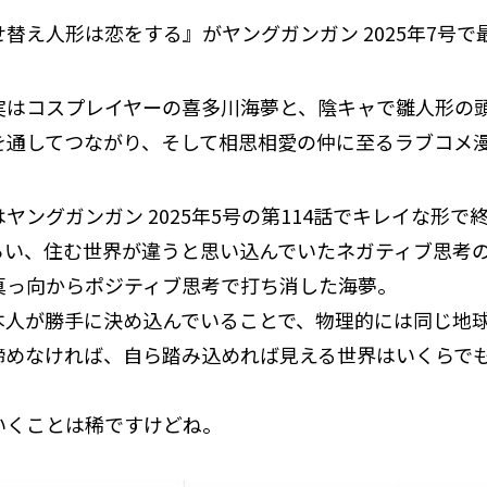
替え人形は恋をする』がヤングガンガン 2025年7号
実はコスプレイヤーの喜多川海夢と、陰キャで雛人形の
を通してつながり、そして相思相愛の仲に至るラブコメ
ヤングガンガン 2025年5号の第114話でキレイな形で
らい、住む世界が違うと思い込んでいたネガティブ思考
真っ向からポジティブ思考で打ち消した海夢。
本人が勝手に決め込んでいることで、物理的には同じ地
諦めなければ、自ら踏み込めれば見える世界はいくらで
いくことは稀ですけどね。