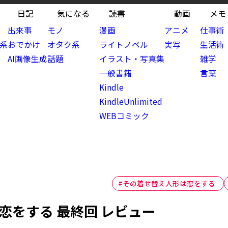
日記
気になる
読書
動画
メモ
出来事
モノ
漫画
アニメ
仕事術
ト系
おでかけ
オタク系
ライトノベル
実写
生活術
AI画像生成
話題
イラスト・写真集
雑学
位
一般書籍
言葉
Kindle
KindleUnlimited
WEBコミック
ー
#その着せ替え人形は恋をする
恋をする 最終回 レビュー