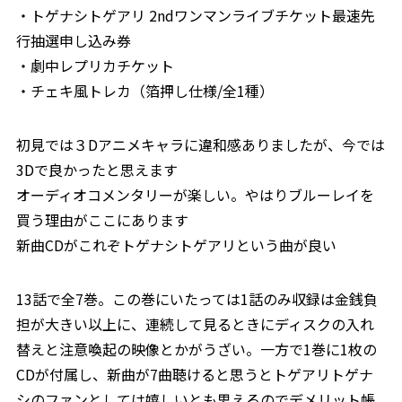
・トゲナシトゲアリ 2ndワンマンライブチケット最速先
行抽選申し込み券
・劇中レプリカチケット
・チェキ風トレカ（箔押し仕様/全1種）
初見では３Dアニメキャラに違和感ありましたが、今では
3Dで良かったと思えます
オーディオコメンタリーが楽しい。やはりブルーレイを
買う理由がここにあります
新曲CDがこれぞトゲナシトゲアリという曲が良い
13話で全7巻。この巻にいたっては1話のみ収録は金銭負
担が大きい以上に、連続して見るときにディスクの入れ
替えと注意喚起の映像とかがうざい。一方で1巻に1枚の
CDが付属し、新曲が7曲聴けると思うとトゲアリトゲナ
シのファンとしては嬉しいとも思えるのでデメリット帳