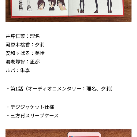
井芹仁菜：理名
河原木桃香：夕莉
安和すばる：美怜
海老塚智：凪都
ルパ：朱李
・第1話（オーディオコメンタリー：理名、夕莉）
・デジジャケット仕様
・三方背スリーブケース